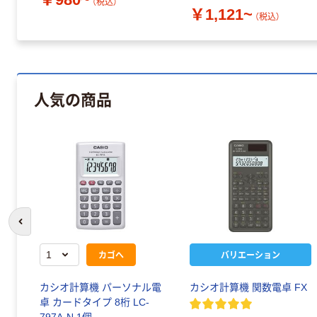
（税込）
￥1,121~
（税込）
人気の商品
前のスライドへ
カゴへ
バリエーション
カシオ計算機 パーソナル電
カシオ計算機 関数電卓 FX
卓 カードタイプ 8桁 LC-