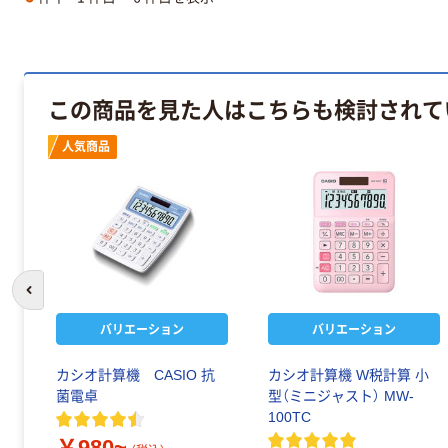
この商品を見た人はこちらも検討されて
人気商品
前のスライドへ
バリエーション
バリエーション
リ
カシオ計算機 CASIO 抗
カシオ計算機 W税計算 小
菌電卓
型（ミニジャスト） MW-
100TC
￥980~