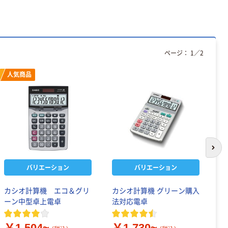
ページ：
1
／
2
人気商品
次の
バリエーション
バリエーション
カシオ計算機 エコ＆グリ
カシオ計算機 グリーン購入
キ
ーン中型卓上電卓
法対応電卓
1
￥1,504~
￥1,730~
￥