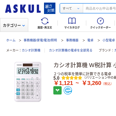
すべて
カテゴリー
履歴・再注文
マイカタログ
クイックオーダー
ホーム
事務機器/家電/電池/照明
事務機器
電卓
小型電卓
メーカー
カシオ計算機
カシオ計算機の電卓を全部見る
ブランド
カシオ計算機 W税計算 小
２つの税率を簡単に計算できる電卓
レビュー
5.0
（バリエーション中の最
￥1,121
~
￥3,260
（税込）