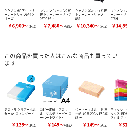
キヤノン（純正） トナ
キヤノン（キャノン） 純
キヤノン（Canon） 純正
キヤノン（ca
ーカートリッジ054シ
正 トナーカートリッジ
トナーカートリッジ
ーカートリッ
リーズ
067 CRG…
069
075H
￥6,960～
￥7,480～
￥10,340～
￥14,8
（税込）
（税込）
（税込）
この商品を買った人はこんな商品も買ってい
ます
アスクル クリアーホル
コピー用紙 アスク
ペーパータオル 中判 再
ティッシュ
ダー A4 スタンダード
ル マルチペーパー ス
生紙100％ 200枚 FSC認
ックス 150
ーパーホワイト+
証 …
スクル ス…
￥126～
￥149～
￥149～
￥3
（税込）
（税込）
（税込）