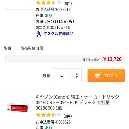
（6件）
お申込番号：P698618
在庫：
あり
お届け日：
8月11日（火）
お急ぎ便：
8月10日（月）
アスクル在庫商品
型番
販売単位
1個
￥12,720
販売価格（税込）
数量
カゴへ
キヤノン（Canon） 純正トナー カートリッジ
054H CRGー054HBLK ブラック 大容量
3028C003 1個
（8件）
お申込番号：P698625
在庫：
あり