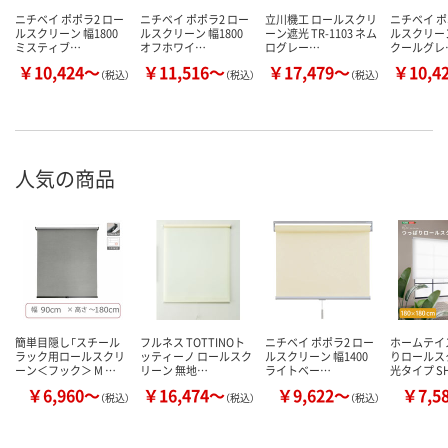
ニチベイ ポポラ2 ロー
ニチベイ ポポラ2 ロー
立川機工 ロールスクリ
ニチベイ ポ
ルスクリーン 幅1800
ルスクリーン 幅1800
ーン遮光 TR-1103 ネム
ルスクリーン
ミスティブ…
オフホワイ…
ログレー…
クールグレ
￥10,424～
￥11,516～
￥17,479～
￥10,4
（税込）
（税込）
（税込）
人気の商品
簡単目隠し「スチール
フルネス TOTTINOト
ニチベイ ポポラ2 ロー
ホームテイ
ラック用ロールスクリ
ッティーノ ロールスク
ルスクリーン 幅1400
りロールス
ーン＜フック＞ M …
リーン 無地…
ライトベー…
光タイプ S
￥6,960～
￥16,474～
￥9,622～
￥7,5
（税込）
（税込）
（税込）