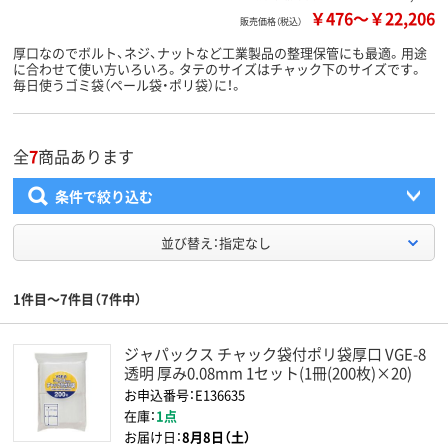
￥476
～
￥22,206
販売価格（税込）
厚口なのでボルト、ネジ、ナットなど工業製品の整理保管にも最適。用途
に合わせて使い方いろいろ。タテのサイズはチャック下のサイズです。
毎日使うゴミ袋（ペール袋・ポリ袋）に！。
全
7
商品あります
条件で絞り込む
並び替え：指定なし
1件目～7件目（7件中）
ジャパックス チャック袋付ポリ袋厚口 VGE-8
透明 厚み0.08mm 1セット(1冊(200枚)×20)
お申込番号：E136635
在庫：
1点
お届け日：
8月8日（土）