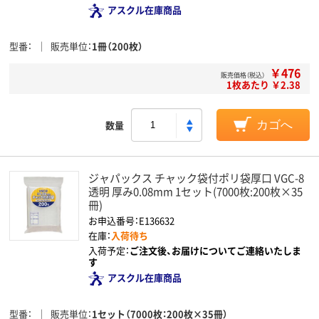
アスクル在庫商品
型番
販売単位
1冊（200枚）
￥476
販売価格（税込）
1枚あたり ￥2.38
数量
カゴへ
ジャパックス チャック袋付ポリ袋厚口 VGC-8
透明 厚み0.08mm 1セット(7000枚:200枚×35
冊)
お申込番号：E136632
在庫：
入荷待ち
入荷予定：
ご注文後、お届けについてご連絡いたしま
す
アスクル在庫商品
型番
販売単位
1セット（7000枚：200枚×35冊）