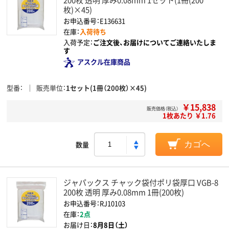
枚)×45)
お申込番号：E136631
在庫：
入荷待ち
入荷予定：
ご注文後、お届けについてご連絡いたしま
す
アスクル在庫商品
型番
販売単位
1セット(1冊（200枚）×45)
￥15,838
販売価格（税込）
1枚あたり ￥1.76
数量
カゴへ
ジャパックス チャック袋付ポリ袋厚口 VGB-8
200枚 透明 厚み0.08mm 1冊(200枚)
お申込番号：RJ10103
在庫：
2点
お届け日：
8月8日（土）