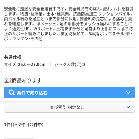
安全靴に最適な安全靴用靴下です。 安全靴特有の痛み、疲れ、ムレを軽減
します。 物流・倉庫業。 土木・建築業。 抗菌防臭加工 クッションパイル。
内パイル編みを足底とつま先部分に採用。安全靴の先芯による痛みと疲
れを軽減します。 甲メッシュ。足の甲部分をメッシュ編みにすることに
より通気性UP。 Wサポート。土踏まず部分と足首より上部にズレ落ち防
止のサポート編みにしました。 抗菌防臭加工。 5本指 ポリエステル・綿・
ポリウレタン・その他
共通仕様
サイズ
25.0～27.0cm
パック入数(足)
2
全
2
商品あります
条件で絞り込む
並び替え：指定なし
1件目～2件目（2件中）