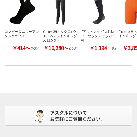
コンバース ニューアン
Yonex（ヨネックス） ウ
【アウトレット】adidas
Yonex（ヨ
クルソックス
エルネス ストッキング
ユニセックス サッカー
トッキング S
ズ ロング…
靴下 …
￥414～
￥16,280～
￥1,194
￥3,8
（税込）
（税込）
（税込）
アスクルについて
お気軽にご質問ください。