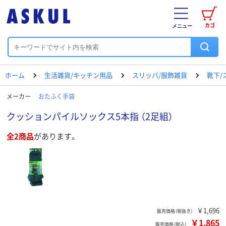
カゴ
メニュー
ホーム
生活雑貨/キッチン用品
スリッパ/服飾雑貨
靴下/
メーカー
おたふく手袋
クッションパイルソックス5本指 （2足組）
全2商品
があります。
￥1,696
販売価格（税抜き）
￥1,865
販売価格（税込）