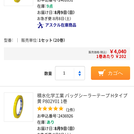
在庫：
9点
お届け日：
8月9日（日）
お急ぎ便：
8月8日（土）
アスクル在庫商品
型番
販売単位
1セット（20巻）
￥4,040
販売価格（税込）
1巻あたり ￥202
数量
カゴへ
積水化学工業 バッグシーラーテープ Hタイプ
黄 P802Y01 1巻
（1件）
お申込番号：2436926
在庫：
あり
お届け日：
8月9日（日）