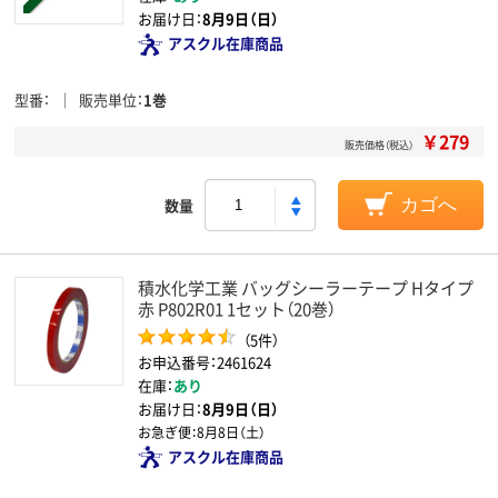
お届け日：
8月9日（日）
アスクル在庫商品
型番
販売単位
1巻
￥279
販売価格（税込）
数量
カゴへ
積水化学工業 バッグシーラーテープ Hタイプ
赤 P802R01 1セット（20巻）
（5件）
お申込番号：2461624
在庫：
あり
お届け日：
8月9日（日）
お急ぎ便：
8月8日（土）
アスクル在庫商品