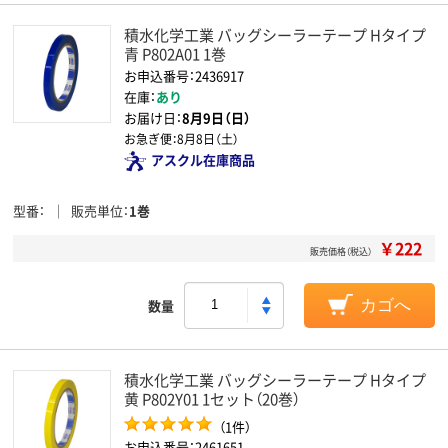
積水化学工業 バッグシーラーテープ Hタイプ
青 P802A01 1巻
お申込番号：2436917
在庫：
あり
お届け日：
8月9日（日）
お急ぎ便：
8月8日（土）
アスクル在庫商品
型番
販売単位
1巻
￥222
販売価格（税込）
数量
カゴへ
積水化学工業 バッグシーラーテープ Hタイプ
黄 P802Y01 1セット（20巻）
（1件）
お申込番号：2461651