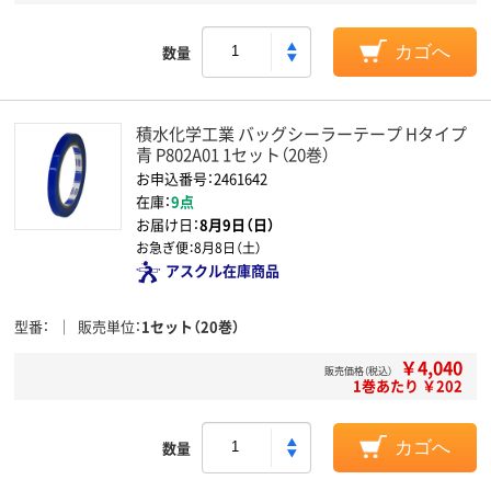
数量
カゴへ
積水化学工業 バッグシーラーテープ Hタイプ
青 P802A01 1セット（20巻）
お申込番号：2461642
在庫：
9点
お届け日：
8月9日（日）
お急ぎ便：
8月8日（土）
アスクル在庫商品
型番
販売単位
1セット（20巻）
￥4,040
販売価格（税込）
1巻あたり ￥202
数量
カゴへ