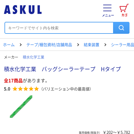
カゴ
メニュー
ホーム
テープ/梱包資材/店舗用品
結束装置
シーラー用
メーカー
積水化学工業
積水化学工業 バッグシーラーテープ Hタイプ
全17商品
があります。
5.0
（バリエーション中の最高値）
￥202～￥5,782
販売価格（税抜き）