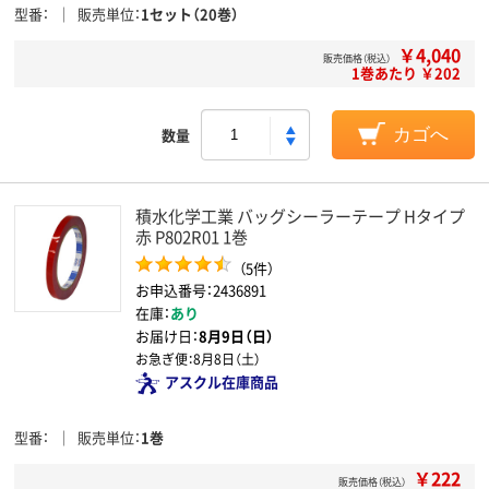
型番
販売単位
1セット（20巻）
￥4,040
販売価格（税込）
1巻あたり ￥202
数量
カゴへ
積水化学工業 バッグシーラーテープ Hタイプ
赤 P802R01 1巻
（5件）
お申込番号：2436891
在庫：
あり
お届け日：
8月9日（日）
お急ぎ便：
8月8日（土）
アスクル在庫商品
型番
販売単位
1巻
￥222
販売価格（税込）