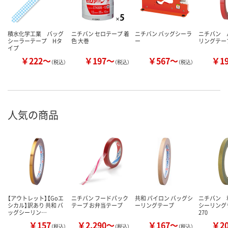
積水化学工業 バッグ
ニチバン セロテープ 着
ニチバン バッグシーラ
ニチバン 
シーラーテープ Hタ
色 大巻
ー
リングテープ
イプ
￥222～
￥197～
￥567～
￥1
（税込）
（税込）
（税込）
人気の商品
【アウトレット】【Goエ
ニチバン フードパック
共和 パイロン バッグシ
ニチバン 
シカル】訳あり 共和 バ
テープ お弁当テープ
ーリングテープ
シーリン
ッグシーリン…
270
￥157
￥2,290～
￥167～
￥2
（税込）
（税込）
（税込）