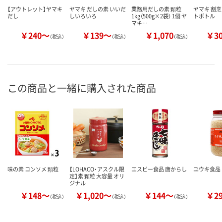
【アウトレット】ヤマキ
ヤマキ だしの素 いいだ
業務用だしの素 顆粒
ヤマキ 割烹
だし
しいろいろ
1kg（500g×2袋） 1個 ヤ
トボトル
マキ…
￥240～
￥139～
￥1,070
￥3
（税込）
（税込）
（税込）
この商品と一緒に購入された商品
味の素 コンソメ 顆粒
【LOHACO・アスクル限
エスビー食品 唐からし
ユウキ食品
定】素 顆粒 大容量 オリ
ジナル
￥148～
￥1,020～
￥144～
￥2
（税込）
（税込）
（税込）