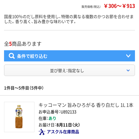
￥306
～
￥913
販売価格（税込）
国産100％のだし原料を使用し、特徴の異なる複数のかつお節を合わせま
した。香り高く、旨み豊かな味わいです。
全
5
商品あります
条件で絞り込む
並び替え：指定なし
1件目～5件目（5件中）
キッコーマン 旨みひろがる 香り白だし 1L 1本
お申込番号：U892133
在庫：
あり
お届け日：
8月11日（火）
アスクル在庫商品