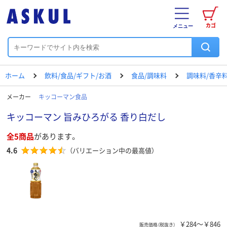
カゴ
メニュー
ホーム
飲料/食品/ギフト/お酒
食品/調味料
調味料/香辛
メーカー
キッコーマン食品
キッコーマン 旨みひろがる 香り白だし
全5商品
があります。
4.6
（バリエーション中の最高値）
￥284～￥846
販売価格（税抜き）