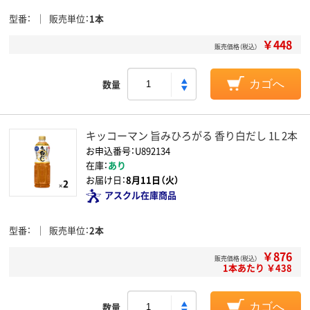
型番
販売単位
1本
￥448
販売価格（税込）
数量
カゴへ
キッコーマン 旨みひろがる 香り白だし 1L 2本
お申込番号：U892134
在庫：
あり
お届け日：
8月11日（火）
アスクル在庫商品
型番
販売単位
2本
￥876
販売価格（税込）
1本あたり ￥438
数量
カゴへ