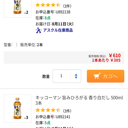
（3件）
お申込番号：U892138
在庫：
8点
お届け日：
8月11日（火）
アスクル在庫商品
型番
販売単位
2本
￥610
販売価格（税込）
1本あたり ￥305
数量
カゴへ
キッコーマン 旨みひろがる 香り白だし 500ml
3本
（3件）
お申込番号：U892141
在庫：
5点