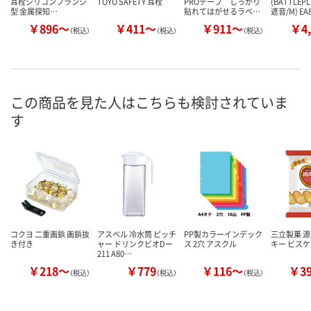
耳栓シリコンフランジ
TOYO SAFETY 耳栓
PROテープ しっかり
(BATTLE
型 金属探知…
貼れてはがせるラベ…
遮音/M) EA
￥896～
￥411～
￥911～
￥4,
（税込）
（税込）
（税込）
この商品を見た人はこちらも検討されていま
す
コクヨ 二重画鋲 画鋲抜
アスベル 冷水筒 ピッチ
PP製カラーインデック
三立製菓 源
き付き
ャー ドリンクビオDー
ス 2穴 アスクル
キー ビス
211 A80…
￥218～
￥779
￥116～
￥3
（税込）
（税込）
（税込）