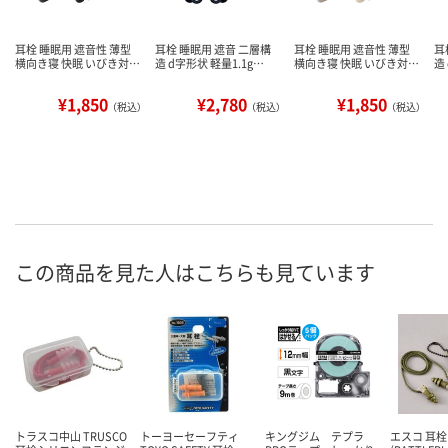
耳栓 睡眠用 遮音性 薄型
耳栓 睡眠用 遮音 二層構
耳栓 睡眠用 遮音性 薄型
耳
横向き寝 快眠 いびき対…
造 d字形状 軽量1.1g…
横向き寝 快眠 いびき対…
造
¥1,850
¥2,780
¥1,850
（税込）
（税込）
（税込）
この商品を見た人はこちらも見ています
トラスコ中山 TRUSCO
トーヨーセーフティ
キングジム テプラ
エスコ 耳栓