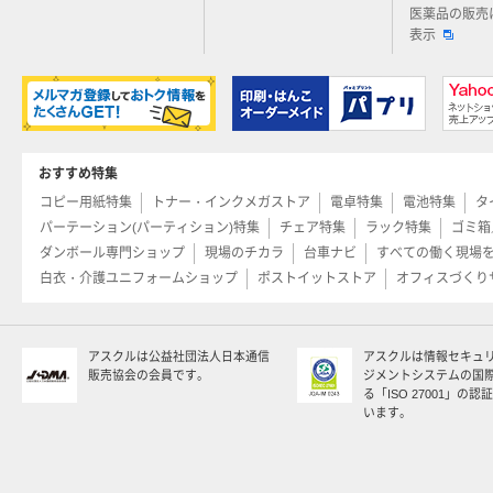
医薬品の販売
表示
おすすめ特集
コピー用紙特集
トナー・インクメガストア
電卓特集
電池特集
タ
パーテーション(パーティション)特集
チェア特集
ラック特集
ゴミ箱
ダンボール専門ショップ
現場のチカラ
台車ナビ
すべての働く現場
白衣・介護ユニフォームショップ
ポストイットストア
オフィスづくり
アスクルは公益社団法人日本通信
アスクルは情報セキュ
販売協会の会員です。
ジメントシステムの国
る「ISO 27001」の
います。