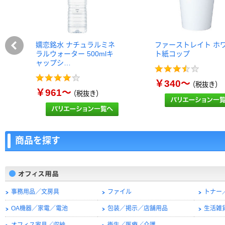
嬬恋銘水 ナチュラルミネ
ファーストレイト ホ
ラルウォーター 500mlキ
ト紙コップ
ャップシ…
￥340～
（税抜き）
￥961～
（税抜き）
商品を探す
事務用品／文房具
ファイル
トナー
OA機器／家電／電池
包装／掲示／店舗用品
生活雑