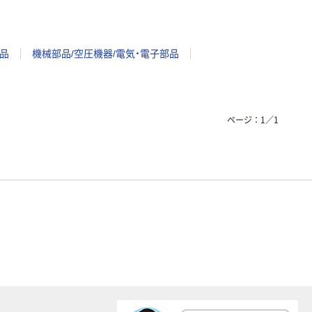
品
機械部品/空圧機器/電気・電子部品
ページ：
1
／
1