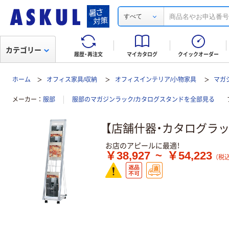
すべて
カテゴリー
履歴・再注文
マイカタログ
クイックオーダー
ホーム
オフィス家具/収納
オフィスインテリア/小物家具
マガ
メーカー
服部
服部のマガジンラック/カタログスタンドを全部見る
【店舗什器・カタログラッ
お店のアピールに最適！
￥38,927
~
￥54,223
（税込