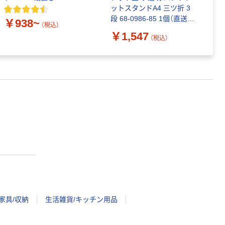
ットスタンドA4 三ツ折 3
段 68-0986-85 1個（直送
￥938~
￥
（税込）
品）
￥1,547
（税込）
家具/収納
生活雑貨/キッチン用品