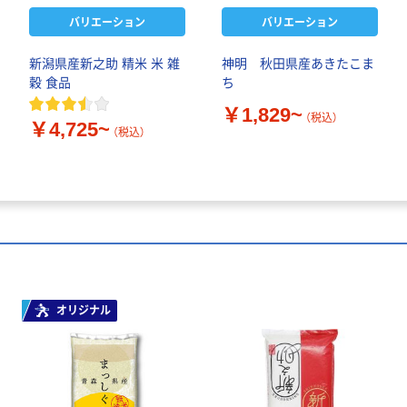
バリエーション
バリエーション
新潟県産新之助 精米 米 雑
神明 秋田県産あきたこま
穀 食品
ち
￥1,829~
（税込）
￥4,725~
（税込）
オリジナル