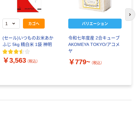
次の
カゴへ
バリエーション
(セール)いつものお米あか
令和七年度産 2合キューブ
青
ふじ 5kg 精白米 1袋 神明
AKOMEYA TOKYO/アコメ
1
ヤ
和
ル
￥3,563
￥779~
（税込）
（税込）
￥