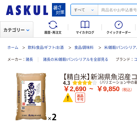
すべて
カテゴリー
履歴・再注文
マイカタログ
クイックオーダー
ホーム
飲料/食品/ギフト/お酒
食品/調味料
米/雑穀/パン/シリア
メーカー
諸長
諸長の米/雑穀/パン/シリアルを全部見る
ブランド
【精白米】新潟県魚沼産
レビュー
4.3
（バリエーション中の最
￥2,690
~
￥9,850
（税込）