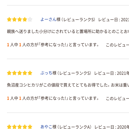
（レビューランクS）
レビュー日 :
20
よーさん
様
親族へ送りました小分けにされていると置場所に助かるとのことお
1
人中
1
人の方が「参考になった!」と言っています。
このレビュ
（レビューランクS）
レビュー日 :
2021
ぶっち
様
魚沼産コシヒカリがこの値段で買えてとてもお得でした。お米は重
1
人中
1
人の方が「参考になった!」と言っています。
このレビュ
（レビューランクA）
レビュー日 :
2020
あやこ
様