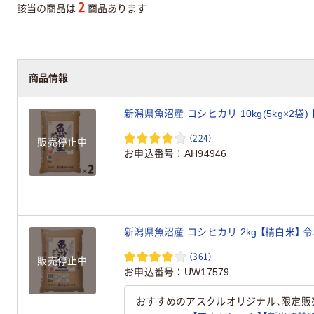
2
該当の商品は
商品あります
商品情報
新潟県魚沼産 コシヒカリ 10kg(5kg×2袋)
（224）
販売停止中
お申込番号
AH94946
新潟県魚沼産 コシヒカリ 2kg 【精白米】 
（361）
販売停止中
お申込番号
UW17579
おすすめのアスクルオリジナル、限定販