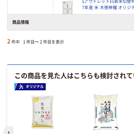
【アウトレット】【新米切替特
7年産 米 木徳神糧 オリジ
￥2,950
（税込）
商品情報
2
件中
1 件目〜 2 件目を表示
この商品を見た人はこちらも検討されて
オリジナル