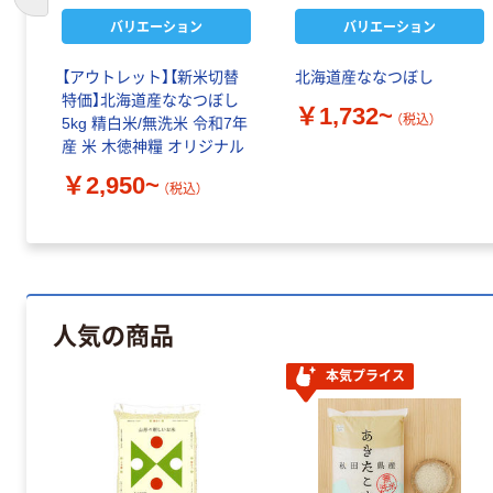
前のスライドへ
バリエーション
バリエーション
【アウトレット】【新米切替
北海道産ななつぼし
特価】北海道産ななつぼし
￥1,732~
（税込）
5kg 精白米/無洗米 令和7年
産 米 木徳神糧 オリジナル
￥2,950~
（税込）
人気の商品
本気プライス