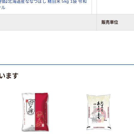
価】北海道産ななつぼし 精白米 5kg 1袋 令和
ナル
販売単位
います