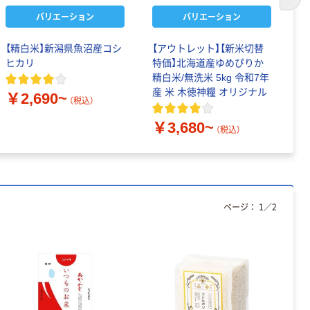
次の
バリエーション
バリエーション
【精白米】新潟県魚沼産コシ
【アウトレット】【新米切替
【
ヒカリ
特価】北海道産ゆめぴりか
秋
精白米/無洗米 5kg 令和7年
白
産 米 木徳神糧 オリジナル
リ
￥2,690~
（税込）
￥3,680~
￥
（税込）
ページ：
1
／
2