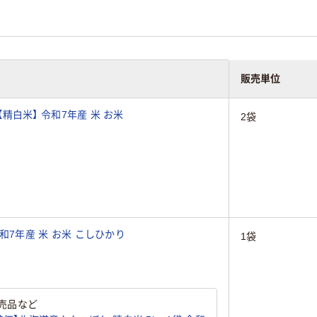
販売単位
 【精白米】 令和7年産 米 お米
2袋
令和7年産 米 お米 こしひかり
1袋
売品など