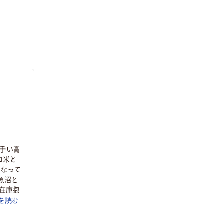
上手い高
コ米と
理なって
魚沼と
在庫抱
を読む