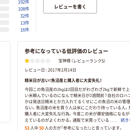
192件
レビューを書く
108件
32件
13件
16件
参考になっている低評価のレビュー
（レビューランクS）
宝神様
レビュー日 :
2017年2月14日
精米日が古い！魚沼産と購入者に大変失礼！
今回この魚沼産の2kgは2回目だがわざわざ2kgで新鮮で
い米頼んでいるのになんで精米日が2週間前？自社のロハ
かは発送日精米とか力入れてるくせにこの魚沼の米の管
ない。魚沼産の米を買う人は米にこだわり持っている人。
購入者に大変失礼な行為。今度この米が爆安価格になるが
えているのがよくわかる。通販で米買っている……
続き
53
人中
50
人の方が「参考になった!」と言っています。