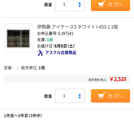
数量
カゴへ
伊勢藤 アイケースS ホワイト I-453-1 1個
お申込番号：EJ97141
在庫：
3点
お届け日：
8月8日（土）
アスクル在庫商品
型番
販売単位
1個
￥2,520
販売価格（税込）
数量
カゴへ
1件目～3件目（3件中）