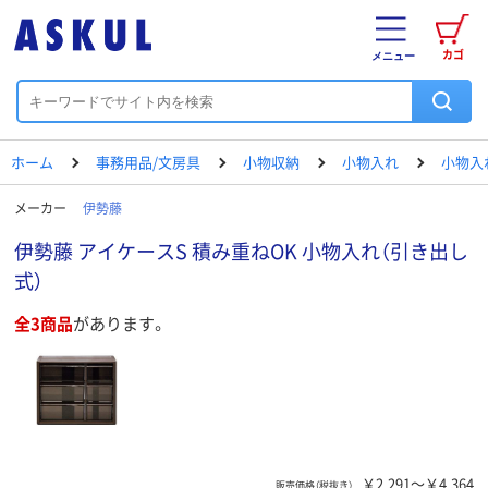
カゴ
メニュー
ホーム
事務用品/文房具
小物収納
小物入れ
小物入
メーカー
伊勢藤
伊勢藤 アイケースS 積み重ねOK 小物入れ（引き出し
式）
全3商品
があります。
￥2,291～￥4,364
販売価格（税抜き）