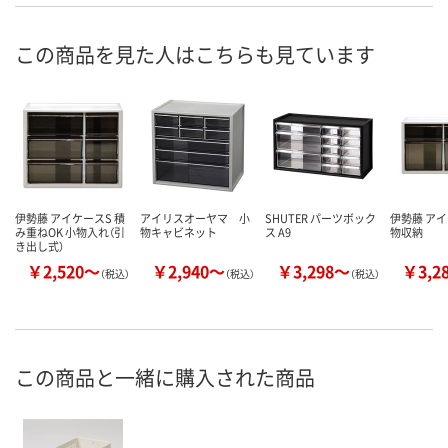
この商品を見た人はこちらも見ています
伊勢藤 アイケースS 積
アイリスオーヤマ 小
SHUTER パーツボック
伊勢藤 アイ
み重ねOK 小物入れ（引
物キャビネット
ス A9
物収納
き出し式）
￥2,520～
￥2,940～
￥3,298～
￥3,2
（税込）
（税込）
（税込）
この商品と一緒に購入された商品