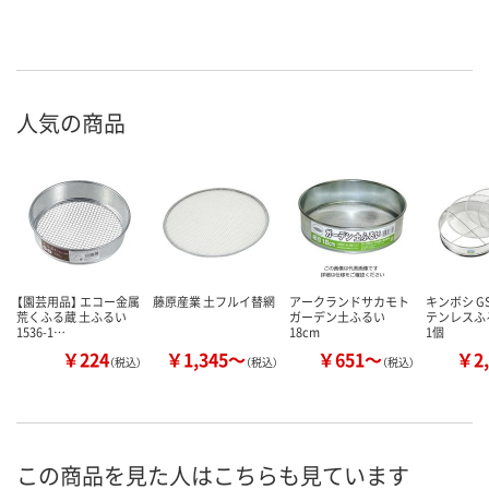
人気の商品
【園芸用品】 エコー金属
藤原産業 土フルイ替網
アークランドサカモト
キンボシ GS 
荒くふる蔵 土ふるい
ガーデン土ふるい
テンレスふる
1536-1…
18cm
1個
￥224
￥1,345～
￥651～
￥2,
（税込）
（税込）
（税込）
この商品を見た人はこちらも見ています