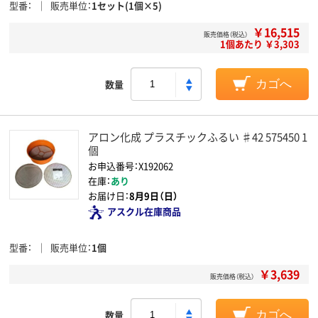
型番
販売単位
1セット(1個×5)
￥16,515
販売価格（税込）
1個あたり ￥3,303
数量
カゴへ
アロン化成 プラスチックふるい ♯42 575450 1
個
お申込番号：X192062
在庫：
あり
お届け日：
8月9日（日）
アスクル在庫商品
型番
販売単位
1個
￥3,639
販売価格（税込）
数量
カゴへ