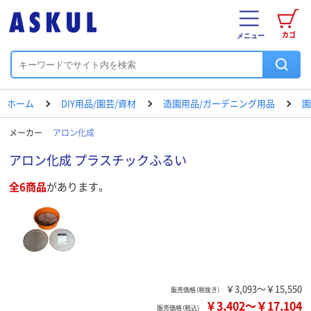
カゴ
メニュー
ホーム
DIY用品/園芸/資材
造園用品/ガーデニング用品
園
メーカー
アロン化成
アロン化成 プラスチックふるい
全6商品
があります。
￥3,093～￥15,550
販売価格（税抜き）
￥3,402
～
￥17,104
販売価格（税込）