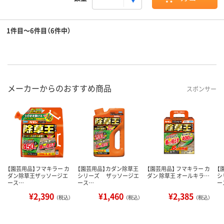
1件目～6件目（6件中）
メーカーからのおすすめ商品
スポンサー
【園芸用品】フマキラー カ
【園芸用品】カダン除草王
【園芸用品】 フマキラー カ
【
ダン除草王ザッソージエ
シリーズ ザッソージエ
ダン 除草王 オールキラ…
シ
ース…
ース…
ー
¥2,390
¥1,460
¥2,385
（税込）
（税込）
（税込）