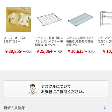
スーパーオーバル
ステンレス製カゴ車 ス
ステンレス製メッシュ
エイ・アンド
SF80T コミー
テンレスハイテナー 中
棚板（SUS304） 均等積
ロ奥ラック
間棚板（メッシュ…
載量:250…
ー AK-10…
￥29,855～
￥25,064～
￥10,635～
￥10,
（税込）
（税込）
（税込）
アスクルについて
お気軽にご質問ください。
新規会員登録