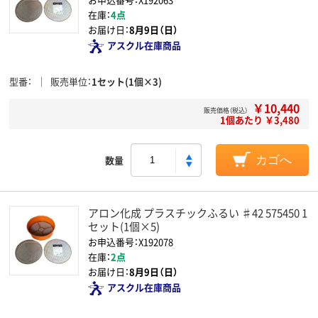
在庫：
4点
お届け日：
8月9日（日）
アスクル在庫商品
型番
販売単位
1セット(1個×3)
￥10,440
販売価格（税込）
1個あたり ￥3,480
数量
カゴへ
アロン化成 プラスチックふるい ♯42 575450 1
セット(1個×5)
お申込番号：X192078
在庫：
2点
お届け日：
8月9日（日）
アスクル在庫商品