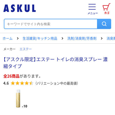
カゴ
メニュー
ホーム
生活雑貨/キッチン用品
洗剤/消臭剤/芳香剤
消臭
メーカー
エステー
【アスクル限定】エステー トイレの消臭スプレー 濃
縮タイプ
全26商品
があります。
4.6
（バリエーション中の最高値）