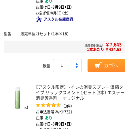
在庫：
あり
お届け日：
8月9日（日）
お急ぎ便：
8月8日（土）
アスクル在庫商品
型番
販売単位
1セット（1本×18）
￥7,643
販売価格（税込）
1本あたり ￥424.62
数量
カゴへ
【アスクル限定】トイレの消臭スプレー 濃縮タ
イプ リラックスミント 1セット（3本） エステー
消臭芳香剤 オリジナル
（3件）
お申込番号：WKH7321
在庫：
あり
お届け日：
8月9日（日）