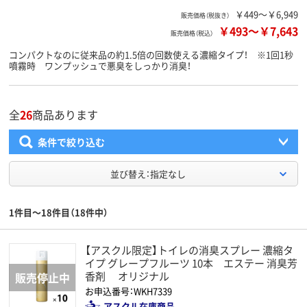
￥449～￥6,949
販売価格（税抜き）
￥493
～
￥7,643
販売価格（税込）
コンパクトなのに従来品の約1.5倍の回数使える濃縮タイプ！ ※1回1秒
噴霧時 ワンプッシュで悪臭をしっかり消臭！
全
26
商品あります
条件で絞り込む
並び替え：指定なし
1件目～18件目（18件中）
【アスクル限定】トイレの消臭スプレー 濃縮タ
イプ グレープフルーツ 10本 エステー 消臭芳
香剤 オリジナル
お申込番号：WKH7339
アスクル在庫商品