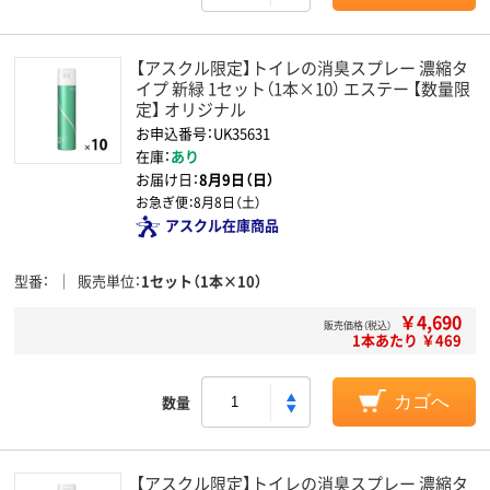
【アスクル限定】トイレの消臭スプレー 濃縮タ
イプ 新緑 1セット（1本×10） エステー 【数量限
定】 オリジナル
お申込番号：UK35631
在庫：
あり
お届け日：
8月9日（日）
お急ぎ便：
8月8日（土）
アスクル在庫商品
型番
販売単位
1セット（1本×10）
￥4,690
販売価格（税込）
1本あたり ￥469
数量
カゴへ
【アスクル限定】トイレの消臭スプレー 濃縮タ