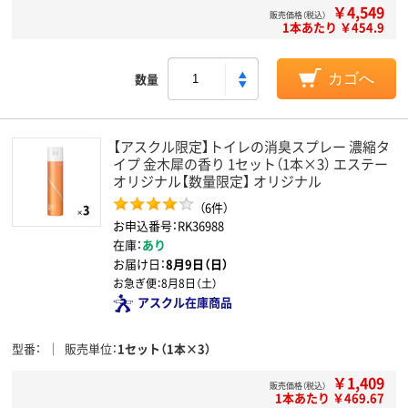
￥4,549
販売価格（税込）
1本あたり ￥454.9
数量
カゴへ
【アスクル限定】トイレの消臭スプレー 濃縮タ
イプ 金木犀の香り 1セット（1本×3） エステー
オリジナル【数量限定】 オリジナル
（6件）
お申込番号：RK36988
在庫：
あり
お届け日：
8月9日（日）
お急ぎ便：
8月8日（土）
アスクル在庫商品
型番
販売単位
1セット（1本×3）
￥1,409
販売価格（税込）
1本あたり ￥469.67