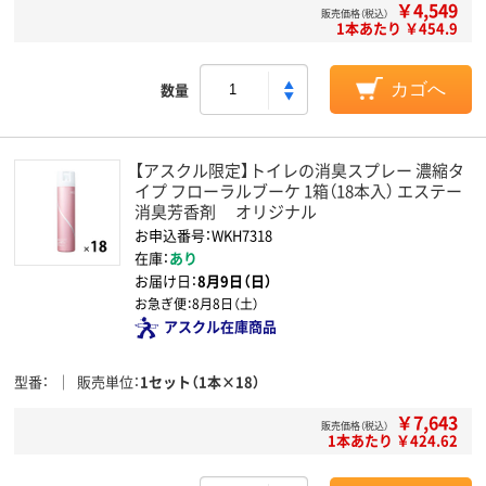
￥4,549
販売価格（税込）
1本あたり ￥454.9
数量
カゴへ
【アスクル限定】トイレの消臭スプレー 濃縮タ
イプ フローラルブーケ 1箱（18本入） エステー
消臭芳香剤 オリジナル
お申込番号：WKH7318
在庫：
あり
お届け日：
8月9日（日）
お急ぎ便：
8月8日（土）
アスクル在庫商品
型番
販売単位
1セット（1本×18）
￥7,643
販売価格（税込）
1本あたり ￥424.62