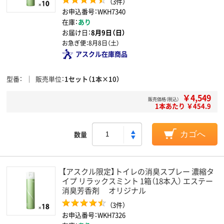
（3件）
お申込番号：WKH7340
在庫：
あり
お届け日：
8月9日（日）
お急ぎ便：
8月8日（土）
アスクル在庫商品
型番
販売単位
1セット（1本×10）
￥4,549
販売価格（税込）
1本あたり ￥454.9
数量
カゴへ
【アスクル限定】トイレの消臭スプレー 濃縮タ
イプ リラックスミント 1箱（18本入） エステー
消臭芳香剤 オリジナル
（3件）
お申込番号：WKH7326