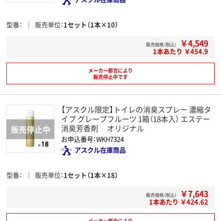
型番
販売単位
1セット（1本×10）
￥4,549
販売価格（税込）
1本あたり ￥454.9
メーカー都合により
販売停止中です
【アスクル限定】トイレの消臭スプレー 濃縮タ
イプ グレープフルーツ 1箱（18本入） エステー
消臭芳香剤 オリジナル
お申込番号：WKH7324
アスクル在庫商品
型番
販売単位
1セット（1本×18）
￥7,643
販売価格（税込）
1本あたり ￥424.62
メーカー都合により