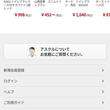
KAKU トイレブラシ ケ
山崎産業 スリムトイ
マーナ トイレブラ
オーエ ト
ース付き ホワイト 1個
レブラシ
シ 角形 W061W
ース付
レック
￥998
￥452～
￥1,640
￥8
（税込）
（税込）
（税込）
アスクルについて
お気軽にご質問ください。
新規会員登録
ログイン
ヘルプ
ご利用ガイド