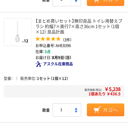
【まとめ買いセット】無印良品 トイレ用替えブ
ラシ 約幅7×奥行7×高さ36cm 1セット（1個
×12） 良品計画
（3件）
お申込番号：AHE8396
在庫：
3点
お届け日：
8月9日（日）
アスクル在庫商品
型番
販売単位
1セット（1個×12）
￥5,238
販売価格（税込）
1個あたり ￥436.5
数量
カゴへ