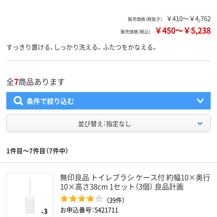
￥410～￥4,762
販売価格（税抜き）
￥450
～
￥5,238
販売価格（税込）
すっきり置ける、しっかり洗える。ふたつをかなえる。
全
7
商品あります
条件で絞り込む
並び替え：指定なし
1件目～7件目（7件中）
無印良品 トイレブラシ ケース付 約幅10×奥行
10×高さ38cm 1セット（3個） 良品計画
（39件）
お申込番号：5421711