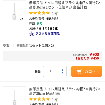
無印良品 トイレ用替えブラシ 約幅7×奥行7×
高さ36cm 1セット（1個×2） 良品計画
（3件）
お申込番号：NN86436
在庫：
あり
お届け日：
8月9日（日）
アスクル在庫商品
型番
販売単位
1セット（1個×2）
￥900
販売価格（税込）
1個あたり ￥450
数量
カゴへ
無印良品 トイレ用替えブラシ 約幅7×奥行7×
高さ36cm 良品計画
（3件）
お申込番号：NN86431