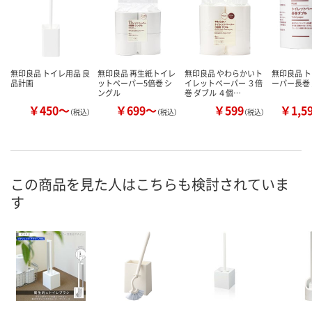
無印良品 トイレ用品 良
無印良品 再生紙トイレ
無印良品 やわらかいト
無印良品 
品計画
ットペーパー5倍巻 シ
イレットペーパー ３倍
ーパー長巻
ングル
巻 ダブル ４個…
￥450～
￥699～
￥599
￥1,5
（税込）
（税込）
（税込）
この商品を見た人はこちらも検討されていま
す