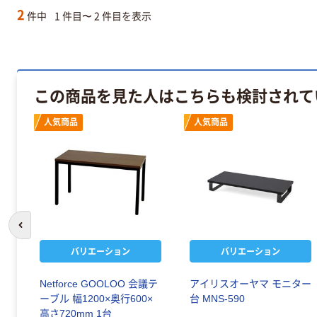
2
件中
1 件目〜 2 件目を表示
この商品を見た人はこちらも検討されて
人気商品
人気商品
前のスライドへ
バリエーション
バリエーション
テ
Netforce GOOLOO 会議テ
アイリスオーヤマ モニター
/長
ーブル 幅1200×奥行600×
台 MNS-590
高さ720mm 1台