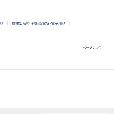
品
機械部品/空圧機器/電気・電子部品
ページ：
1
／
1