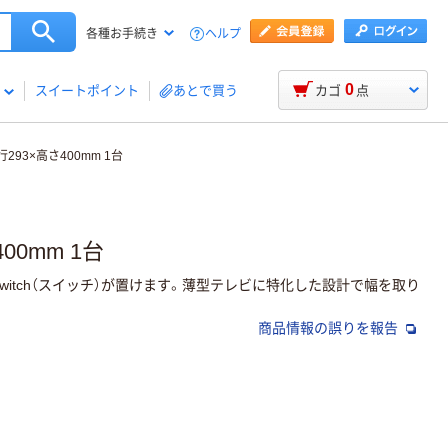
ヘルプ
各種お手続き
0
スイートポイント
あとで買う
カゴ
点
293×高さ400mm 1台
00mm 1台
itch（スイッチ）が置けます。薄型テレビに特化した設計で幅を取り
商品情報の誤りを報告