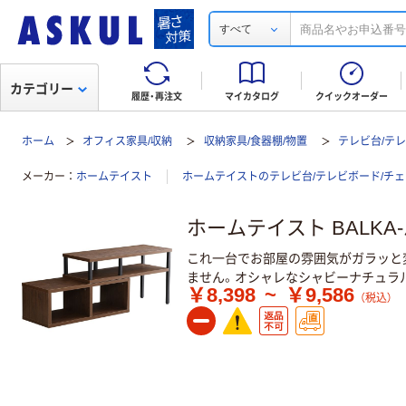
すべて
カテゴリー
履歴・再注文
マイカタログ
クイックオーダー
ホーム
オフィス家具/収納
収納家具/食器棚/物置
テレビ台/テ
メーカー
ホームテイスト
ホームテイストのテレビ台/テレビボード/チ
ホームテイスト BALKA-
これ一台でお部屋の雰囲気がガラッと変
ません。オシャレなシャビーナチュラ
￥8,398
~
￥9,586
（税込）