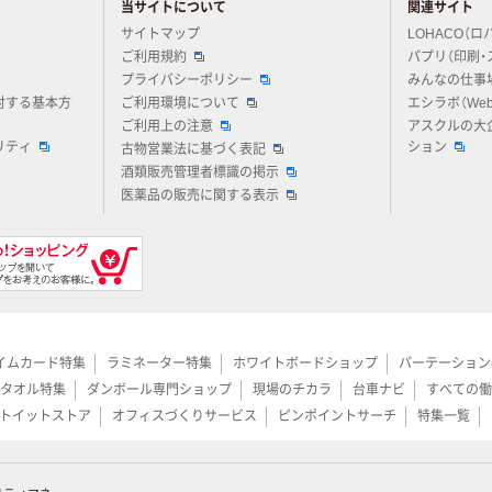
当サイトについて
関連サイト
アスクルについてお気軽にご質問ください
サイトマップ
LOHACO（ロ
ご利用規約
パプリ（印刷・
プライバシーポリシー
みんなの仕事
対する基本方
ご利用環境について
エシラボ（We
ご利用上の注意
アスクルの大
リティ
ション
古物営業法に基づく表記
酒類販売管理者標識の掲示
医薬品の販売に関する表示
イムカード特集
ラミネーター特集
ホワイトボードショップ
パーテーション
タオル特集
ダンボール専門ショップ
現場のチカラ
台車ナビ
すべての働
トイットストア
オフィスづくりサービス
ピンポイントサーチ
特集一覧