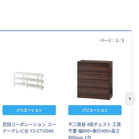
ページ：
1
／
3
次の
バリエーション
バリエーション
武田コーポレーション コー
不二貿易 4段チェスト 工具
【
ナーテレビ台 Y2-CTVD40
不要 幅805×奥行400×高さ
ー
900mm 1台
ホ