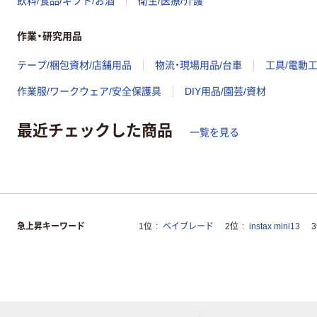
飲料/食品/ギフト/お酒
衛生/医療/介護
作業・研究用品
テープ/梱包資材/店舗用品
物流・現場用品/台車
工具/電動
作業服/ワークウェア/安全保護具
DIY用品/園芸/資材
最近チェックした商品
一覧を見る
急上昇キーワード
1位
ベイブレード
2位
instax mini13