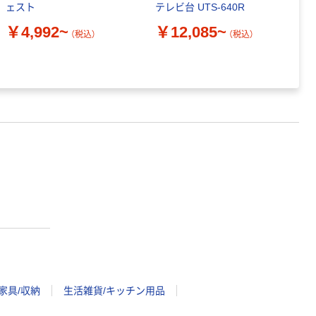
ェスト
テレビ台 UTS-640R
付
￥4,992~
￥12,085~
（税込）
（税込）
￥
家具/収納
生活雑貨/キッチン用品