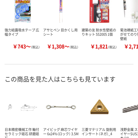
強力結露吸水テープ 広
アサヒペン 目かくし用
建築の友 耐水性壁紙の
菊池襖紙工
幅タイプ
シート
りキット 552005 1個
がせてのり
壁紙
￥743～
￥1,308～
￥1,821
￥2,7
（税込）
（税込）
（税込）
この商品を見た人はこちらも見ています
日本精密機械工作 軸付
アイビッグ 麻芯ワイヤ
三菱マテリアル 旋削用
浅野金属 
セラミック砥石 研磨砥
ー 6x24%（ロック） 3.5M
インサート（ネガ）_4
イヤーSUS3