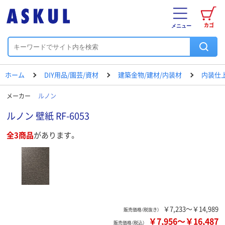
カゴ
メニュー
ホーム
DIY用品/園芸/資材
建築金物/建材/内装材
内装仕
メーカー
ルノン
ルノン 壁紙 RF-6053
全3商品
があります。
￥7,233～￥14,989
販売価格（税抜き）
￥7,956
～
￥16,487
販売価格（税込）