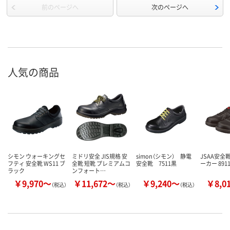
前のページへ
次のページへ
人気の商品
シモン ウォーキングセ
ミドリ安全 JIS規格 安
simon（シモン） 静電
JSAA安全
フティ 安全靴 WS11 ブ
全靴 短靴 プレミアムコ
安全靴 7511黒
ーカー 891
ラック
ンフォート…
￥9,970～
￥11,672～
￥9,240～
￥8,0
（税込）
（税込）
（税込）