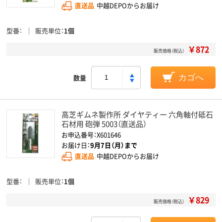
直送品
中越DEPOからお届け
型番
販売単位
1個
￥872
販売価格（税込）
数量
カゴへ
高芝ギムネ製作所 ダイヤティー 六角軸付砥石
石材用 砲弾 5003（直送品）
お申込番号：X601646
お届け日：
9月7日（月）まで
直送品
中越DEPOからお届け
型番
販売単位
1個
￥829
販売価格（税込）