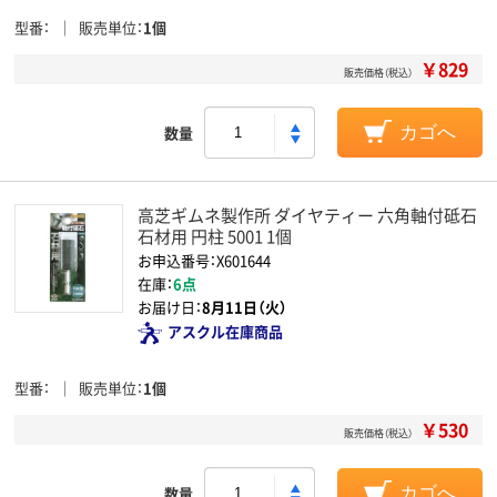
型番
販売単位
1個
￥829
販売価格（税込）
数量
カゴへ
高芝ギムネ製作所 ダイヤティー 六角軸付砥石
石材用 円柱 5001 1個
お申込番号：X601644
在庫：
6点
お届け日：
8月11日（火）
アスクル在庫商品
型番
販売単位
1個
￥530
販売価格（税込）
数量
カゴへ