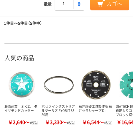
数量
カゴへ
1件目～5件目（5件中）
人気の商品
藤原産業 ＳＫ11 ダ
京セラ インダストリア
石井超硬工具製作所 石
DIATECH
イヤモンドカッター
ルツールズ RYOBI TBS-
井セラシャープ DI
鉄筋入りコ
50用…
ブロック切
￥2,640～
￥3,330～
￥6,544～
￥16,6
（税込）
（税込）
（税込）