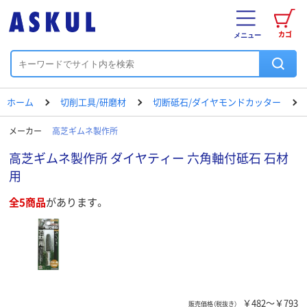
カゴ
メニュー
ホーム
切削工具/研磨材
切断砥石/ダイヤモンドカッター
メーカー
高芝ギムネ製作所
高芝ギムネ製作所 ダイヤティー 六角軸付砥石 石材
用
全5商品
があります。
￥482～￥793
販売価格（税抜き）