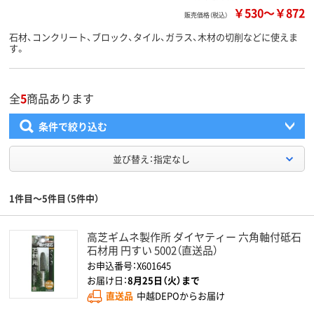
￥530
～
￥872
販売価格（税込）
石材、コンクリート、ブロック、タイル、ガラス、木材の切削などに使えま
す。
全
5
商品あります
条件で絞り込む
並び替え：指定なし
1件目～5件目（5件中）
高芝ギムネ製作所 ダイヤティー 六角軸付砥石
石材用 円すい 5002（直送品）
お申込番号：X601645
お届け日：
8月25日（火）まで
直送品
中越DEPOからお届け