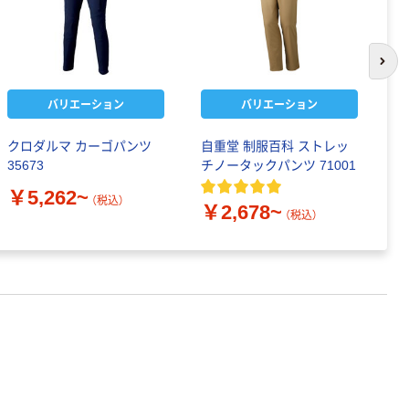
次の
バリエーション
バリエーション
クロダルマ カーゴパンツ
自重堂 制服百科 ストレッ
バ
35673
チノータックパンツ 71001
業
￥5,262~
￥
（税込）
￥2,678~
（税込）