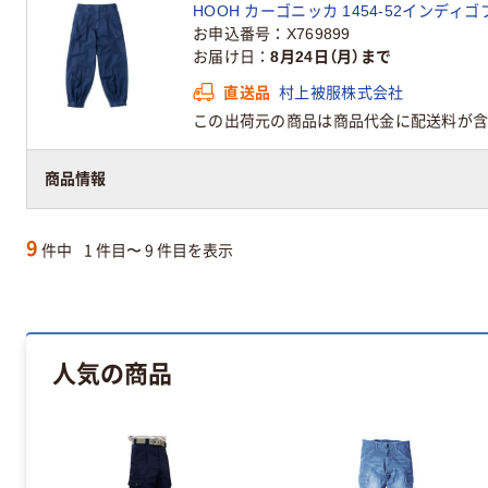
HOOH カーゴニッカ 1454-52インディゴ
お申込番号
X769899
お届け日
8月24日（月）まで
直送品
村上被服株式会社
この出荷元の商品は商品代金に配送料が含
商品情報
9
件中
1 件目〜 9 件目を表示
人気の商品