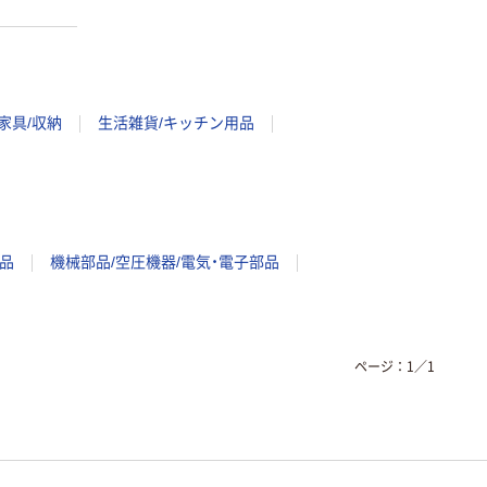
家具/収納
生活雑貨/キッチン用品
品
機械部品/空圧機器/電気・電子部品
ページ：
1
／
1