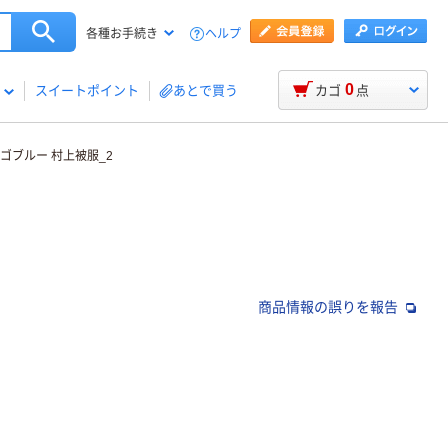
ヘルプ
各種お手続き
0
スイートポイント
あとで買う
カゴ
点
ィゴブルー 村上被服_2
商品情報の誤りを報告