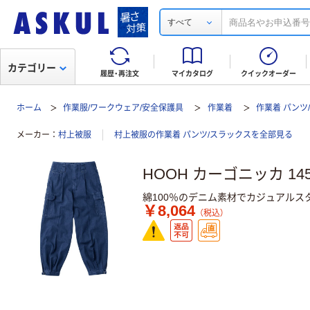
すべて
カテゴリー
履歴・再注文
マイカタログ
クイックオーダー
ホーム
作業服/ワークウェア/安全保護具
作業着
作業着 パンツ
メーカー
村上被服
村上被服の作業着 パンツ/スラックスを全部見る
HOOH カーゴニッカ 14
綿100％のデニム素材でカジュアルス
￥8,064
（税込）