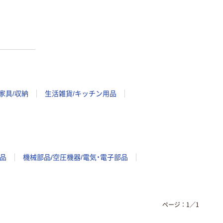
家具/収納
生活雑貨/キッチン用品
品
機械部品/空圧機器/電気・電子部品
ページ：
1
／
1