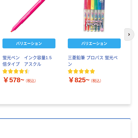
次の
バリエーション
バリエーション
蛍光ペン インク容量1.5
三菱鉛筆 プロパス 蛍光ペ
ア
倍タイプ アスクル
ン
7
￥578~
￥825~
￥
（税込）
（税込）