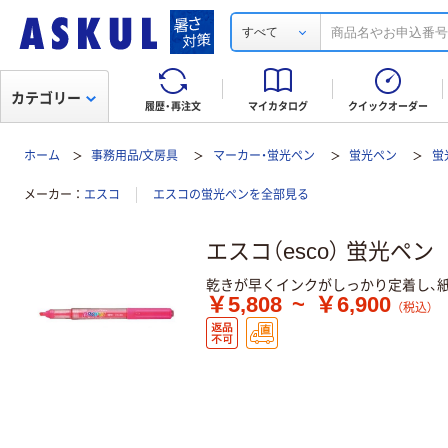
すべて
カテゴリー
履歴・再注文
マイカタログ
クイックオーダー
ホーム
事務用品/文房具
マーカー・蛍光ペン
蛍光ペン
蛍
メーカー
エスコ
エスコの蛍光ペンを全部見る
エスコ（esco） 蛍光ペン
乾きが早くインクがしっかり定着し、
￥5,808
~
￥6,900
（税込）