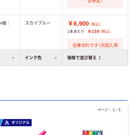
日未定）
￥6,900
mm細：
スカイブルー
（税込）
￥138
1本あたり
（税込）
在庫切れです（次回入荷
日未定）
インク色
価格で並び替え
ページ：
1
／
3
オリジナル