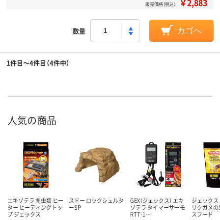
￥2,883
販売価格（税込）
数量
カゴへ
1件目～4件目（4件中）
人気の商品
エキゾテラ 爬虫類 ヒー
スドー ロックシェルタ
GEX（ジェックス） エキ
ジェックス
ター ヒーティングトッ
ーSP
ゾテラ タイマーサーモ
リクガメの
プ ジェックス
RTT-1…
スフード