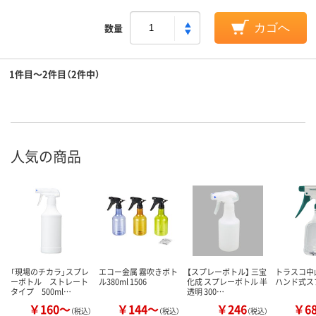
数量
カゴへ
1件目～2件目（2件中）
人気の商品
「現場のチカラ」スプレ
エコー金属 霧吹きボト
【スプレーボトル】 三宝
トラスコ中山
ーボトル ストレート
ル380ml 1506
化成 スプレーボトル 半
ハンド式ス
タイプ 500ml…
透明 300…
￥160～
￥144～
￥246
￥6
（税込）
（税込）
（税込）