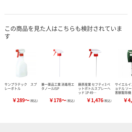
この商品を見た人はこちらも検討されていま
す
サンプラテック スプ
兼一薬品工業 消毒用エ
藤原産業 セフティ3 ペ
サイエルイ
レーボトル
タノールISP
ットボトルスプレーヘ
ョナル ソ
ッド 1P 49…
害獣駆除機 
￥289～
￥178～
￥1,476
￥4,
（税込）
（税込）
（税込）