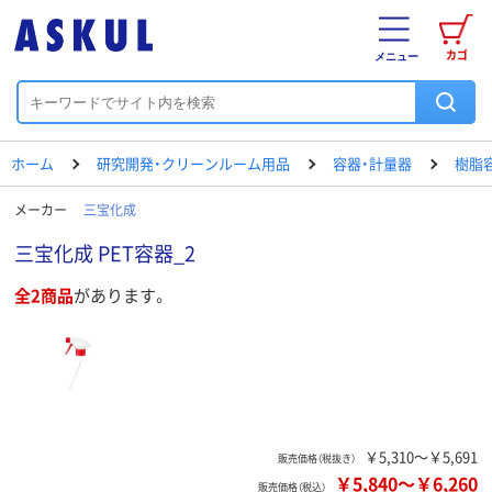
カゴ
メニュー
ホーム
研究開発・クリーンルーム用品
容器・計量器
樹脂
メーカー
三宝化成
三宝化成 PET容器_2
全2商品
があります。
￥5,310～￥5,691
販売価格（税抜き）
￥5,840
～
￥6,260
販売価格（税込）