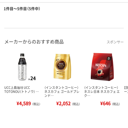
1件目～5件目（5件中）
メーカーからのおすすめ商品
スポンサー
UCC上島珈琲 UCC
（インスタントコーヒー）
（インスタントコーヒー）
【
TOTONOU（トトノウ） …
ネスカフェ ゴールドブレ
ネスレ日本 ネスカフェ エ
ー
ンド…
ク…
¥4,589
¥2,052
¥646
（税込）
（税込）
（税込）