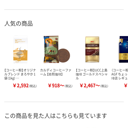
人気の商品
【コーヒー粉】オリジナ
カルディコーヒーファ
【コーヒー粉】UCC上島
（コーヒー粉
ルブレンド まろやか 1
ーム 【焙煎珈琲】
珈琲 ゴールドスペシャ
AGF ちょ
袋（1kg） …
ル
琲店 レギ
￥2,592
￥918～
￥2,467～
￥
（税込）
（税込）
（税込）
この商品を見た人はこちらも見ています