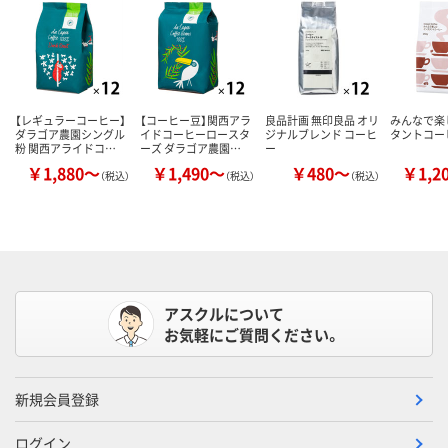
【レギュラーコーヒー】
【コーヒー豆】関西アラ
良品計画 無印良品 オリ
みんなで楽
ダラゴア農園シングル
イドコーヒーロースタ
ジナルブレンド コーヒ
タントコーヒ
粉 関西アライドコ…
ーズ ダラゴア農園…
ー
￥1,880～
￥1,490～
￥480～
￥1,2
（税込）
（税込）
（税込）
アスクルについて
お気軽にご質問ください。
新規会員登録
ログイン