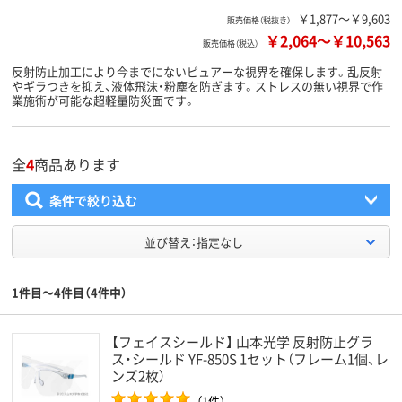
￥1,877～￥9,603
販売価格（税抜き）
￥2,064
～
￥10,563
販売価格（税込）
反射防止加工により今までにないピュアーな視界を確保します。乱反射
やギラつきを抑え、液体飛沫・粉塵を防ぎます。ストレスの無い視界で作
業施術が可能な超軽量防災面です。
全
4
商品あります
条件で絞り込む
並び替え：指定なし
1件目～4件目（4件中）
【フェイスシールド】 山本光学 反射防止グラ
ス・シールド YF-850S 1セット（フレーム1個、レ
ンズ2枚）
（1件）