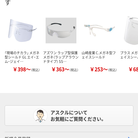
す
「現場のチカラ」 メガネ
アズワン ラップ型保護
山崎産業 C.メガネ型フ
プラス メガ
型シールド GL エイ・エ
メガネ（ラップアラウン
ェイスシールド
ェイスシー
ム・ジェイ…
ドタイプ） SS…
￥398～
￥363～
￥253～
￥6
（税込）
（税込）
（税込）
アスクルについて
お気軽にご質問ください。