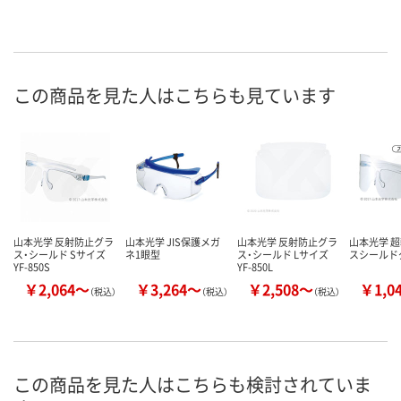
この商品を見た人はこちらも見ています
山本光学 反射防止グラ
山本光学 JIS保護メガ
山本光学 反射防止グラ
山本光学 
ス・シールド Sサイズ
ネ1眼型
ス・シールド Lサイズ
スシールド
YF-850S
YF-850L
￥2,064～
￥3,264～
￥2,508～
￥1,0
（税込）
（税込）
（税込）
この商品を見た人はこちらも検討されていま