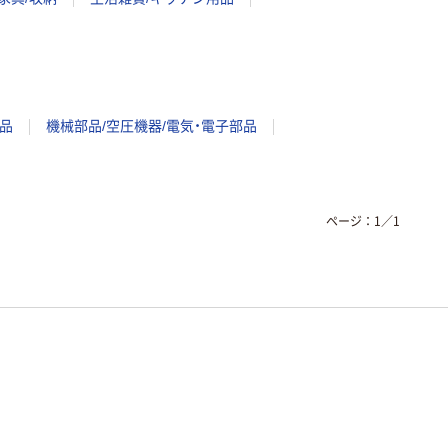
品
機械部品/空圧機器/電気・電子部品
ページ：
1
／
1