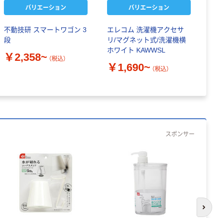
バリエーション
バリエーション
不動技研 スマートワゴン 3
エレコム 洗濯機アクセサ
パ
段
リ/マグネット式/洗濯機横
風
ホワイト KAWWSL
￥2,358~
￥
（税込）
￥1,690~
（税込）
スポンサー
次の