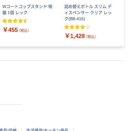
Wコートコップスタンド 吸
詰め替えボトル スリム デ
三
盤 1個 レック
ィスペンサー クリア レッ
ケ
ク(BB-416)
￥
￥455
（税込）
￥1,428
（税込）
家具/収納
生活雑貨/キッチン用品