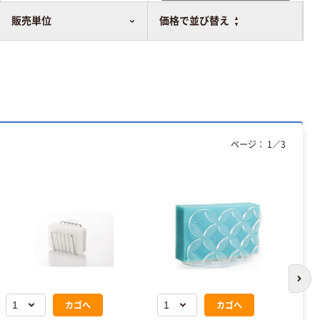
比較表に追加
販売単位
価格で並び替え
ページ：
1
／
3
次の
カゴへ
カゴへ