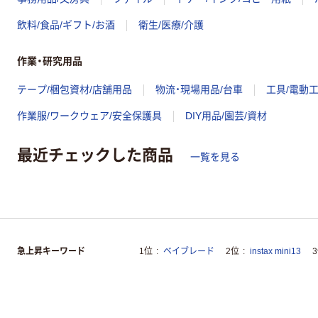
飲料/食品/ギフト/お酒
衛生/医療/介護
作業・研究用品
テープ/梱包資材/店舗用品
物流・現場用品/台車
工具/電動
作業服/ワークウェア/安全保護具
DIY用品/園芸/資材
最近チェックした商品
一覧を見る
急上昇キーワード
1位
ベイブレード
2位
instax mini13