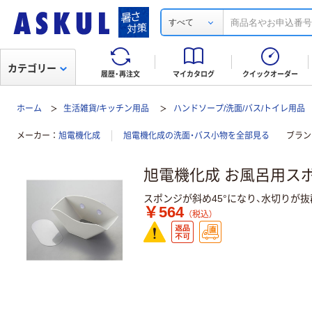
すべて
カテゴリー
履歴・再注文
マイカタログ
クイックオーダー
ホーム
生活雑貨/キッチン用品
ハンドソープ/洗面/バス/トイレ用品
メーカー
旭電機化成
旭電機化成の洗面・バス小物を全部見る
ブラン
旭電機化成 お風呂用スポン
スポンジが斜め45°になり、水切りが抜
￥564
（税込）