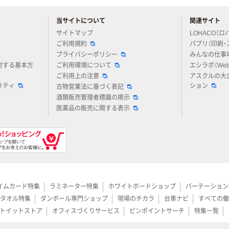
当サイトについて
関連サイト
アスクルについてお気軽にご質問ください
サイトマップ
LOHACO（ロ
ご利用規約
パプリ（印刷・
プライバシーポリシー
みんなの仕事
対する基本方
ご利用環境について
エシラボ（We
ご利用上の注意
アスクルの大
リティ
ション
古物営業法に基づく表記
酒類販売管理者標識の掲示
医薬品の販売に関する表示
イムカード特集
ラミネーター特集
ホワイトボードショップ
パーテーション
タオル特集
ダンボール専門ショップ
現場のチカラ
台車ナビ
すべての働
トイットストア
オフィスづくりサービス
ピンポイントサーチ
特集一覧