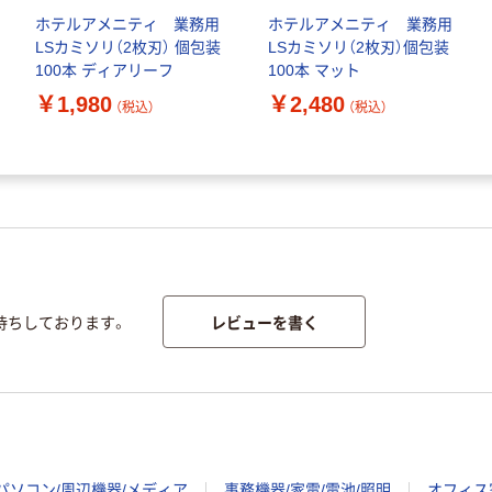
ホテルアメニティ 業務用
ホテルアメニティ 業務用
LSカミソリ（2枚刃） 個包装
LSカミソリ（2枚刃）個包装
100本 ディアリーフ
100本 マット
￥1,980
￥2,480
（税込）
（税込）
レビューを書く
待ちしております。
パソコン/周辺機器/メディア
事務機器/家電/電池/照明
オフィス