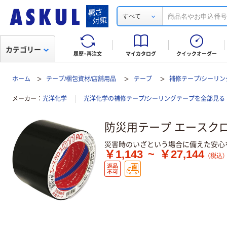
すべて
カテゴリー
履歴・再注文
マイカタログ
クイックオーダー
ホーム
テープ/梱包資材/店舗用品
テープ
補修テープ/シーリン
メーカー
光洋化学
光洋化学の補修テープ/シーリングテープを全部見る
防災用テープ エースクロス 
災害時のいざという場合に備えた安心
￥1,143
~
￥27,144
（税込）