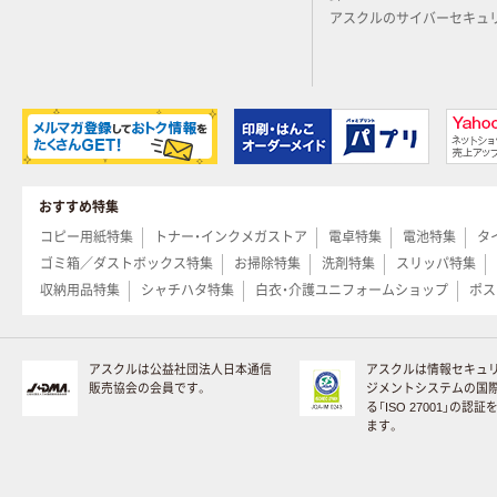
アスクルのサイバーセキュ
おすすめ特集
コピー用紙特集
トナー・インクメガストア
電卓特集
電池特集
タ
ゴミ箱／ダストボックス特集
お掃除特集
洗剤特集
スリッパ特集
収納用品特集
シャチハタ特集
白衣・介護ユニフォームショップ
ポス
アスクルは公益社団法人日本通信
アスクルは情報セキュ
販売協会の会員です。
ジメントシステムの国
る「ISO 27001」の認
ます。