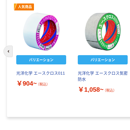
人気商品
前のスライドへ
バリエーション
バリエーション
リ
光洋化学 エースクロス011
光洋化学 エースクロス気密
ジ
防水
￥904~
（税込）
￥1,058~
（税込）