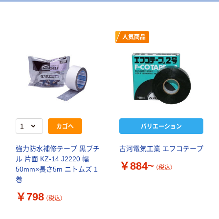
人気商品
カゴへ
バリエーション
強力防水補修テープ 黒ブチ
古河電気工業 エフコテープ
ル 片面 KZ-14 J2220 幅
￥884~
（税込）
50mm×長さ5m ニトムズ 1
巻
￥798
（税込）