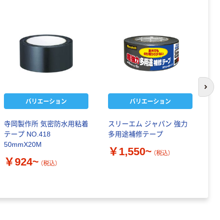
次の
バリエーション
バリエーション
寺岡製作所 気密防水用粘着
スリーエム ジャパン 強力
【
テープ NO.418
多用途補修テープ
ペ
50mmX20M
￥1,550~
（税込）
￥
￥924~
（税込）