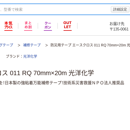
詳細設定
お届け先
〒135-0061
グテープ
補修テープ
防災用テープ エースクロス 011 RQ 70mm×20m
ブランド
光洋化学
011 RQ 70mm×20m 光洋化学
を！日本製の強粘着万能補修テープ！技術系災害救援ＮＰＯ法人推奨品