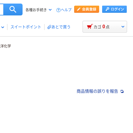
ヘルプ
各種お手続き
0
スイートポイント
あとで買う
カゴ
点
 光洋化学
商品情報の誤りを報告