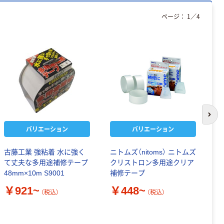
ページ：
1
／
4
次の
バリエーション
バリエーション
古藤工業 強粘着 水に強く
ニトムズ（nitoms） ニトムズ
S
て丈夫な多用途補修テープ
クリストロン多用途クリア
￥
48mm×10m S9001
補修テープ
￥921~
￥448~
（税込）
（税込）