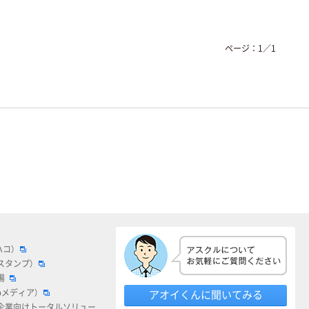
ページ：
1
／
1
ハコ）
スタンプ）
場
bメディア）
アオイくんに聞いてみる
企業向けトータルソリュー