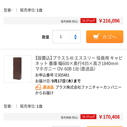
型番
販売単位
1台
￥216,096
34.0%off
販売価格（税込）
数量
カゴへ
【設置込】プラス S-III エススリー 役員用 キャビ
ネット 書庫 幅600×奥行435×高さ1840mm
マホガニー OV-60B 1台（直送品）
お申込番号：E305481
お届け日：
9月17日（木）まで
直送品
プラス株式会社ファニチャーカンパニー
からお届け
型番
販売単位
1台
￥170,408
34.0%off
販売価格（税込）