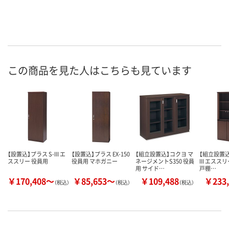
この商品を見た人はこちらも見ています
【設置込】プラス S-III エ
【設置込】プラス EX-150
【組立設置込】コクヨ マ
【組立設置込
ススリー 役員用
役員用 マホガニー
ネージメントS350 役員
III エスス
用 サイド…
戸棚…
￥170,408～
￥85,653～
￥109,488
￥233,
（税込）
（税込）
（税込）