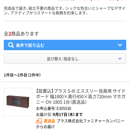
完成品で届き、組立不要の商品です。シックな色合いとシャープなデザイ
ン。アクティブかつスマートな執務を約束します。
全
2
商品あります
条件で絞り込む
並び替え：指定なし
1件目～2件目（2件中）
【設置込】プラス S-III エススリー 役員用 サイド
ボード 幅1800×奥行450×高さ720mm マホガ
ニー OV-180S 1台（直送品）
お申込番号：E305530
お届け日：
9月17日（木）まで
直送品
プラス株式会社ファニチャーカンパニー
からお届け