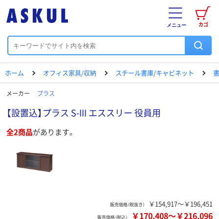
カゴ
メニュー
ホーム
オフィス家具/収納
スチール書庫/キャビネット
書
メーカー
プラス
【設置込】プラス S-III エススリー 役員用
全2商品
があります。
￥154,917～￥196,451
販売価格（税抜き）
￥170,408
～
￥216,096
販売価格（税込）