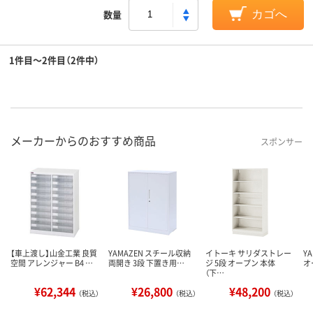
数量
カゴへ
1件目～2件目（2件中）
メーカーからのおすすめ商品
スポンサー
【車上渡し】山金工業 良質
YAMAZEN スチール収納
イトーキ サリダストレー
Y
空間 アレンジャー B4 …
両開き 3段 下置き用…
ジ 5段 オープン 本体
オ
（下…
¥62,344
¥26,800
¥48,200
（税込）
（税込）
（税込）