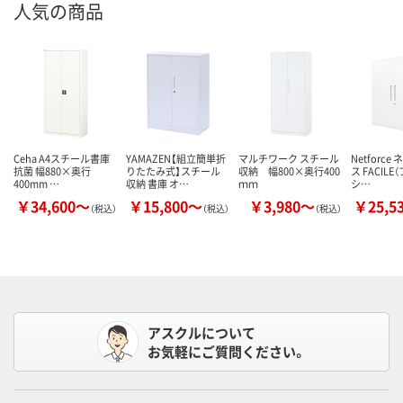
人気の商品
Ceha A4スチール書庫
YAMAZEN【組立簡単折
マルチワーク スチール
Netforc
抗菌 幅880×奥行
りたたみ式】スチール
収納 幅800×奥行400
ス FACIL
400mm …
収納 書庫 オ…
ｍｍ
シ…
￥34,600～
￥15,800～
￥3,980～
￥25,5
（税込）
（税込）
（税込）
アスクルについて
お気軽にご質問ください。