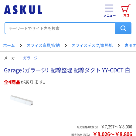
カゴ
メニュー
ホーム
オフィス家具/収納
オフィスデスク/事務机
専用
メーカー
ガラージ
Garage（ガラージ） 配線整理 配線ダクト YY-CDCT 白
全4商品
があります。
￥7,297～￥8,006
販売価格（税抜き）
￥8,026
～
￥8,806
販売価格（税込）