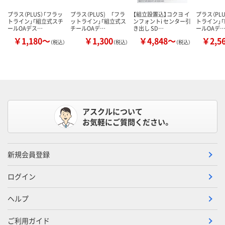
プラス（PLUS）「フラッ
プラス（PLUS) 「フラ
【組立設置込】コクヨ イ
プラス（PLU
トライン」「組立式スチ
ットライン」「組立式ス
ンフォントi センター引
トライン」
ールOAデス…
チールOAデ…
き出し SD…
ールOAデ
￥1,180～
￥1,300
￥4,848～
￥2,5
（税込）
（税込）
（税込）
アスクルについて
お気軽にご質問ください。
新規会員登録
ログイン
ヘルプ
ご利用ガイド