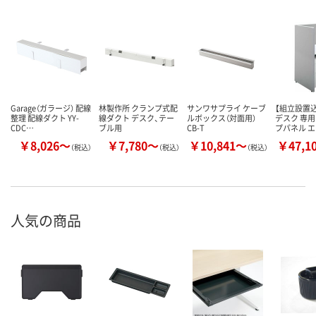
Garage（ガラージ） 配線
林製作所 クランプ式配
サンワサプライ ケーブ
【組立設置込
整理 配線ダクト YY-
線ダクト デスク、テー
ルボックス（対面用）
デスク 専
CDC…
ブル用
CB-T
プパネル 
￥8,026～
￥7,780～
￥10,841～
￥47,1
（税込）
（税込）
（税込）
人気の商品