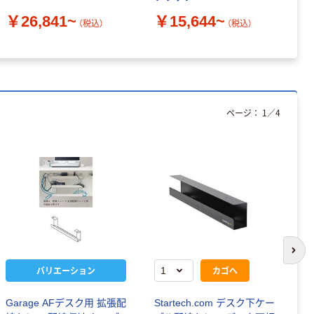
￥26,841~
￥15,644~
￥
（税込）
（税込）
ページ：
1
／
4
次の
バリエーション
カゴへ
Garage AFデスク用 拡張配
Startech.com デスク下ケー
G