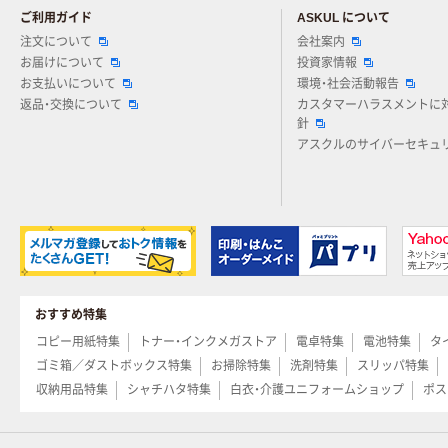
ご利用ガイド
ASKUL について
注文について
会社案内
お届けについて
投資家情報
お支払いについて
環境・社会活動報告
返品・交換について
カスタマーハラスメントに
針
アスクルのサイバーセキュ
おすすめ特集
コピー用紙特集
トナー・インクメガストア
電卓特集
電池特集
タ
ゴミ箱／ダストボックス特集
お掃除特集
洗剤特集
スリッパ特集
収納用品特集
シャチハタ特集
白衣・介護ユニフォームショップ
ポス