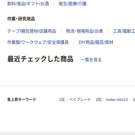
飲料/食品/ギフト/お酒
衛生/医療/介護
作業・研究用品
テープ/梱包資材/店舗用品
物流・現場用品/台車
工具/電動
作業服/ワークウェア/安全保護具
DIY用品/園芸/資材
最近チェックした商品
一覧を見る
急上昇キーワード
1位
ベイブレード
2位
instax mini13