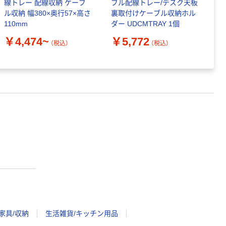
線トレー 配線収納 ケーブ
ブル配線トレー/デスク天板
理
ル収納 幅380×奥行57×高さ
裏取付けケーブル収納ホル
110mm
ダー UDCMTRAY 1個
￥
￥4,474~
￥5,772
（税込）
（税込）
家具/収納
生活雑貨/キッチン用品