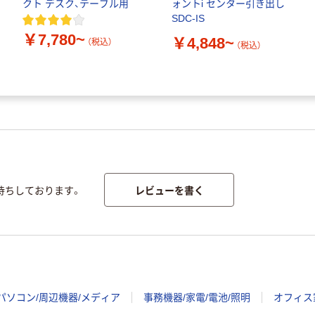
クト デスク、テーブル用
ォントi センター引き出し
SDC-IS
￥7,780~
￥4,848~
（税込）
（税込）
レビューを書く
待ちしております。
パソコン/周辺機器/メディア
事務機器/家電/電池/照明
オフィス