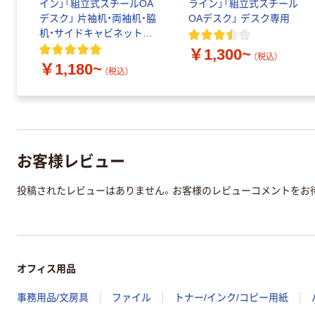
タ
イン」「組立式スチールOA
ライン」「組立式スチール
行
デスク」 片袖机・両袖机・脇
OAデスク」 デスク専用
ィ
机・サイドキャビネット専
用 仕切り板
￥1,300~
（税込）
￥1,180~
（税込）
お客様レビュー
投稿されたレビューはありません。お客様のレビューコメントをお
オフィス用品
事務用品/文房具
ファイル
トナー/インク/コピー用紙