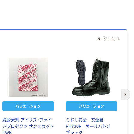
ページ：
1
／
4
次の
バリエーション
バリエーション
脱酸素剤 アイリス・ファイ
ミドリ安全 安全靴
無
ンプロダクツ サンソカット
RT730F オールハトメ
±
FWE
ブラック
ズ