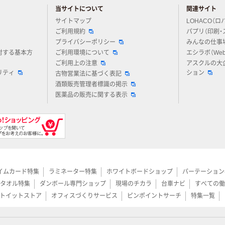
当サイトについて
関連サイト
アスクルについてお気軽にご質問ください
サイトマップ
LOHACO（ロ
ご利用規約
パプリ（印刷・
プライバシーポリシー
みんなの仕事
対する基本方
ご利用環境について
エシラボ（We
ご利用上の注意
アスクルの大
リティ
ション
古物営業法に基づく表記
酒類販売管理者標識の掲示
医薬品の販売に関する表示
イムカード特集
ラミネーター特集
ホワイトボードショップ
パーテーション
タオル特集
ダンボール専門ショップ
現場のチカラ
台車ナビ
すべての働
トイットストア
オフィスづくりサービス
ピンポイントサーチ
特集一覧