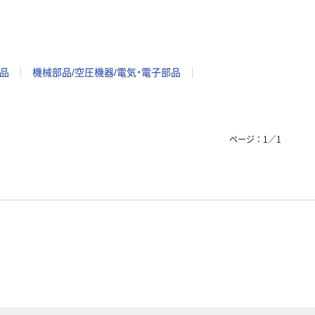
品
機械部品/空圧機器/電気・電子部品
ページ：
1
／
1