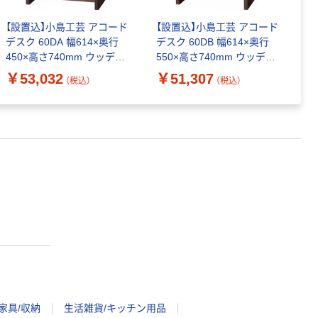
【設置込】小島工芸 アコード
【設置込】小島工芸 アコード
【
デスク 60DA 幅614×奥行
デスク 60DB 幅614×奥行
デ
450×高さ740mm ウッディ
550×高さ740mm ウッディ
5
ウェンジ 2150468 1台（直
ウェンジ 2150482 1台（直
ウ
￥53,032
￥51,307
￥
（税込）
（税込）
送品）
送品）
送
家具/収納
生活雑貨/キッチン用品