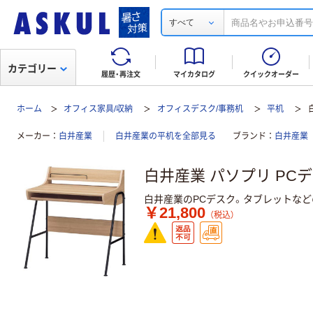
すべて
カテゴリー
履歴・再注文
マイカタログ
クイックオーダー
ホーム
オフィス家具/収納
オフィスデスク/事務机
平机
メーカー
白井産業
白井産業の平机を全部見る
ブランド
白井産業
白井産業 パソプリ PC
白井産業のPCデスク。タブレットな
￥21,800
（税込）