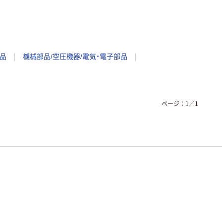
品
機械部品/空圧機器/電気・電子部品
ページ：
1
／
1