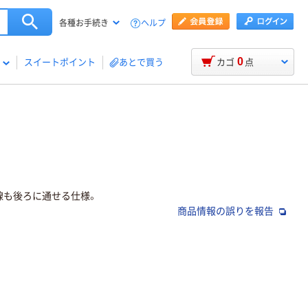
ヘルプ
各種お手続き
0
スイートポイント
あとで買う
カゴ
点
線も後ろに通せる仕様。
商品情報の誤りを報告