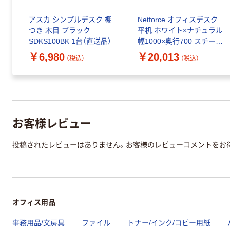
ード
アスカ シンプルデスク 棚
Netforce オフィスデスク
行
つき 木目 ブラック
平机 ホワイト×ナチュラル
ール
SDKS100BK 1台（直送品）
幅1000×奥行700 スチール
品）
製 1台（直送品）
￥6,980
￥20,013
（税込）
（税込）
お客様レビュー
投稿されたレビューはありません。お客様のレビューコメントをお
オフィス用品
事務用品/文房具
ファイル
トナー/インク/コピー用紙