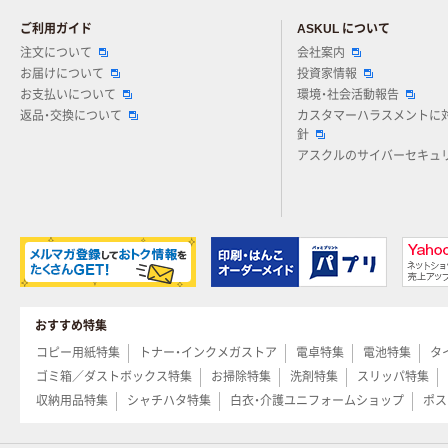
ご利用ガイド
ASKUL について
注文について
会社案内
お届けについて
投資家情報
お支払いについて
環境・社会活動報告
返品・交換について
カスタマーハラスメントに
針
アスクルのサイバーセキュ
おすすめ特集
コピー用紙特集
トナー・インクメガストア
電卓特集
電池特集
タ
ゴミ箱／ダストボックス特集
お掃除特集
洗剤特集
スリッパ特集
収納用品特集
シャチハタ特集
白衣・介護ユニフォームショップ
ポス