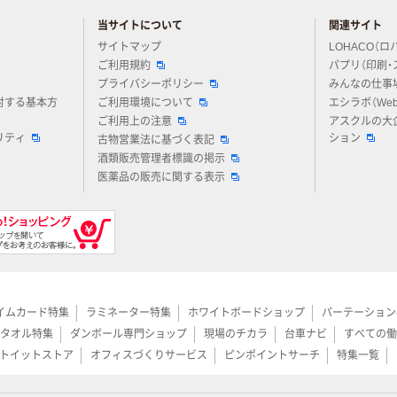
当サイトについて
関連サイト
アスクルについてお気軽にご質問ください
サイトマップ
LOHACO（ロ
ご利用規約
パプリ（印刷・
プライバシーポリシー
みんなの仕事
対する基本方
ご利用環境について
エシラボ（We
ご利用上の注意
アスクルの大
リティ
ション
古物営業法に基づく表記
酒類販売管理者標識の掲示
医薬品の販売に関する表示
イムカード特集
ラミネーター特集
ホワイトボードショップ
パーテーション
タオル特集
ダンボール専門ショップ
現場のチカラ
台車ナビ
すべての働
トイットストア
オフィスづくりサービス
ピンポイントサーチ
特集一覧