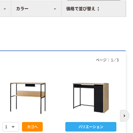
比較表に追加
カラー
価格で並び替え
ページ：
1
／
3
次の
カゴへ
バリエーション