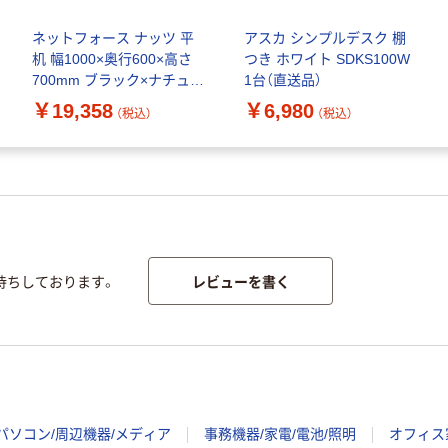
ネットフォース ナッツ 平
アスカ シンプルデスク 棚
机 幅1000×奥行600×高さ
つき ホワイト SDKS100W
700mm ブラック×ナチュラ
1台（直送品）
ル LHD-106B-AW-NA 1台
￥19,358
￥6,980
（税込）
（税込）
（直送品）
レビューを書く
待ちしております。
パソコン/周辺機器/メディア
事務機器/家電/電池/照明
オフィス