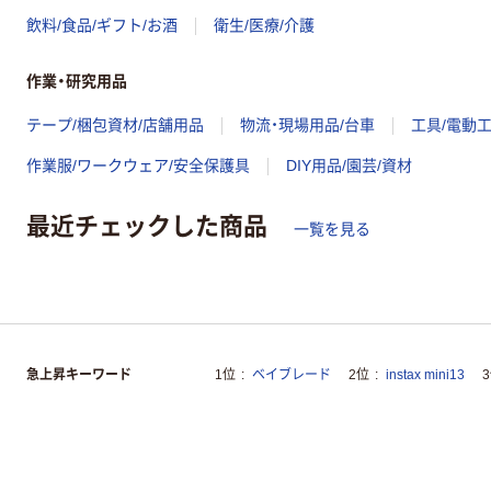
飲料/食品/ギフト/お酒
衛生/医療/介護
作業・研究用品
テープ/梱包資材/店舗用品
物流・現場用品/台車
工具/電動
作業服/ワークウェア/安全保護具
DIY用品/園芸/資材
最近チェックした商品
一覧を見る
急上昇キーワード
1位
ベイブレード
2位
instax mini13