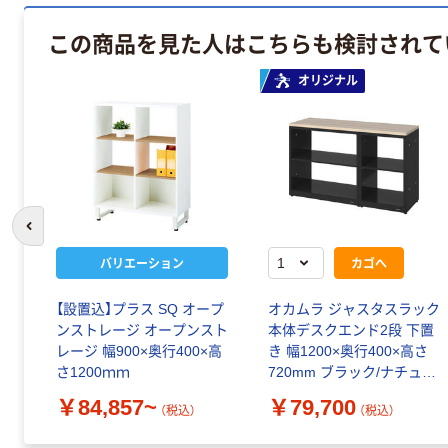
この商品を見た人はこちらも検討されて
オリジナル
前のスライドへ
バリエーション
カゴへ
【設置込】プラス SQ オープ
オカムラ ジャスタスラック
ンストレージ オープンスト
本体デスクエンド2段 下置
レージ 幅900×奥行400×高
き 幅1200×奥行400×高さ
さ1200ｍｍ
720mm ブラック/ナチュラ
ルオーク天板 1台 オリジナ
￥84,857~
￥79,700
（税込）
（税込）
ル