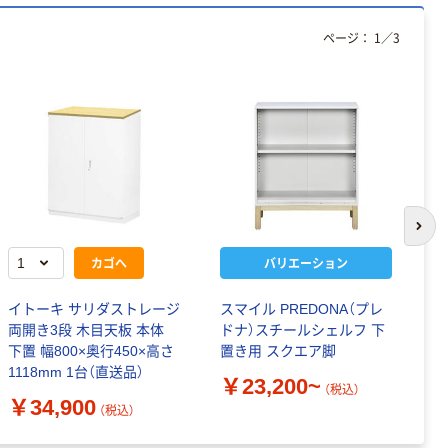
ページ：
1
／
3
次の
カゴへ
バリエーション
イトーキ サリダストレージ
スマイル PREDONA（プレ
イ
両開き3段 木目天板 本体
ドナ）スチールシェルフ 下
本
下置 幅800×奥行450×高さ
置き用 スクエア脚
置
1118mm 1台（直送品）
￥23,200~
（税込）
￥
￥34,900
（税込）