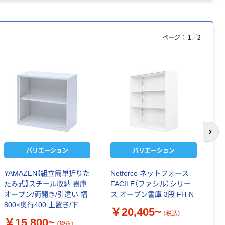
ページ：
1
／
2
次の
バリエーション
バリエーション
YAMAZEN【組立簡単折りた
Netforce ネットフォース
プ
たみ式】スチール収納 書庫
FACILE（ファシル）シリー
レ
オープン/両開き/引違い 幅
ズ オープン書庫 3段 FH-N
下
800×奥行400 上置き/下置
￥20,405~
（税込）
き
￥
￥15,800~
（税込）