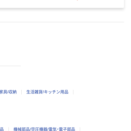
家具/収納
生活雑貨/キッチン用品
品
機械部品/空圧機器/電気・電子部品