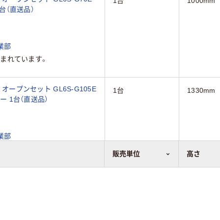
1台
1000mm
1台（直送品）
業部
まれています。
 オープンセット GL6S-G105E
1台
1330mm
レー 1台（直送品）
業部
まれています。
販売単位
高さ