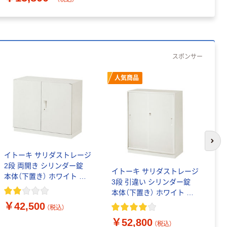
スポンサー
人気商品
次の
イトーキ サリダストレージ
2段 両開き シリンダー錠
イトーキ サリダストレージ
ア
本体（下置き） ホワイト 幅
3段 引違い シリンダー錠
ッ
900×奥行450×高さ752mm
本体（下置き） ホワイト 幅
品
1台(2梱包) B4対応
900×奥行450×高さ
￥42,500
￥
（税込）
1098mm 1台(3梱包）
￥52,800
（税込）