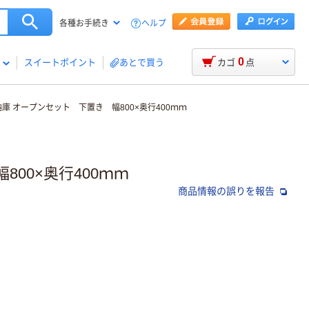
ヘルプ
各種お手続き
0
スイートポイント
あとで買う
カゴ
点
収納庫 オープンセット 下置き 幅800×奥行400ｍｍ
800×奥行400ｍｍ
商品情報の誤りを報告