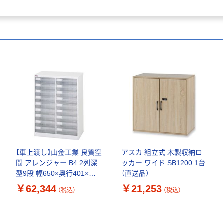
【車上渡し】山金工業 良質空
アスカ 組立式 木製収納ロ
間 アレンジャー B4 2列深
ッカー ワイド SB1200 1台
型9段 幅650×奥行401×高
（直送品）
さ880mm B4PT-209N 1台
￥62,344
￥21,253
（税込）
（税込）
（直送品）