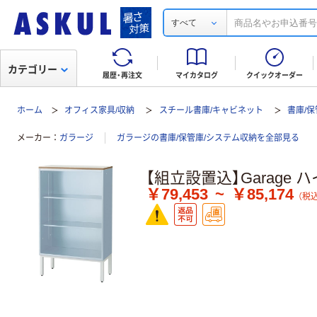
すべて
カテゴリー
履歴・再注文
マイカタログ
クイックオーダー
ホーム
オフィス家具/収納
スチール書庫/キャビネット
書庫/
メーカー
ガラージ
ガラージの書庫/保管庫/システム収納を全部見る
【組立設置込】Garage
￥79,453
~
￥85,174
（税込