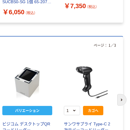
SUCBS0-SG 1個 65-2079-
￥7,350
￥
（税込）
99（直送品）
￥6,050
（税込）
ページ：
1
／
3
次の
バリエーション
カゴへ
ビジコム デスクトップQR
サンワサプライ Type-C 2
オ