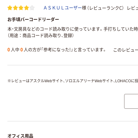
（レビューランクC）
レビュ
ＡＳＫＵＬユーザー
様
お手頃バーコードリーダー
本・文房具などのコード読み取りに使っています。手打ちしていた
（用途：商品コード読み取り、登録）
0
人中
0
人の方が「参考になった!」と言っています。
このレビュ
※
レビューはアスクルWebサイト、ソロエルアリーナWebサイト、LOHACOに
オフィス用品