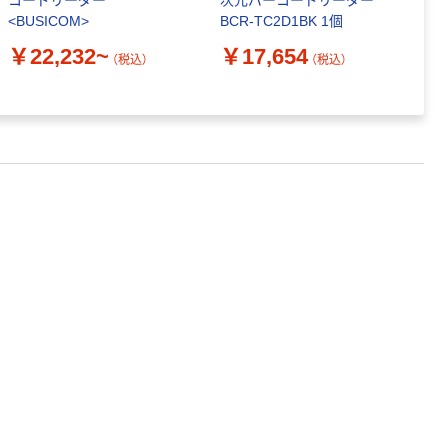
コードリーダー
次元バーコードリーダー
ー
<BUSICOM>
BCR-TC2D1BK 1個
仕
￥22,232~
￥17,654
￥
（税込）
（税込）