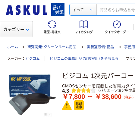
すべて
カテゴリー
履歴・再注文
マイカタログ
クイックオーダー
ホーム
研究開発・クリーンルーム用品
実験室設備・備品
事務用
メーカー
ビジコム
ビジコムの事務用品（実験室用）を全部見る
ブラ
ビジコム 1次元バーコード
CMOSセンサーを搭載した省電力タ
レビュー
4.3
（バリエーション中の最
￥7,800
~
￥38,600
（税込）