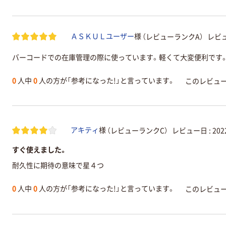
（レビューランクA）
レビュ
ＡＳＫＵＬユーザー
様
バーコードでの在庫管理の際に使っています。軽くて大変便利です
0
人中
0
人の方が「参考になった!」と言っています。
このレビュ
（レビューランクC）
レビュー日 :
20
アキティ
様
すぐ使えました。
耐久性に期待の意味で星４つ
0
人中
0
人の方が「参考になった!」と言っています。
このレビュ