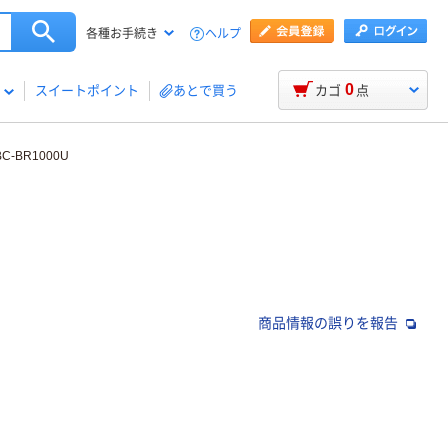
ヘルプ
各種お手続き
0
スイートポイント
あとで買う
カゴ
点
-BR1000U
商品情報の誤りを報告