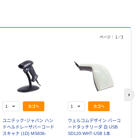
ページ：
1
／
3
次の
カゴへ
カゴへ
ユニテック・ジャパン ハン
ウェルコムデザイン バーコ
エ
ドヘルドレーザバーコード
ードタッチリーダ 白 USB
ド
スキャナ (1D) MS836-
SD120-WHT-USB 1本
接