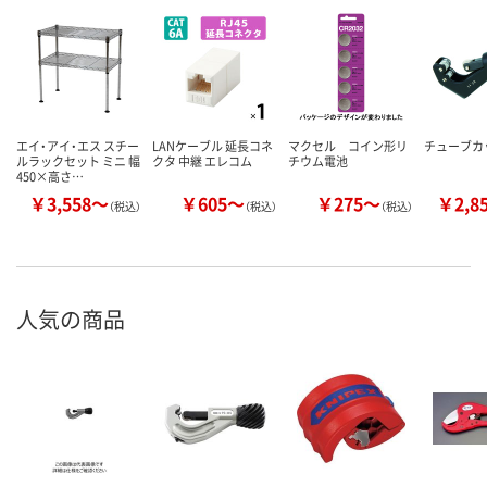
エイ・アイ・エス スチー
LANケーブル 延長コネ
マクセル コイン形リ
チューブカッ
ルラックセット ミニ 幅
クタ 中継 エレコム
チウム電池
450×高さ…
￥3,558～
￥605～
￥275～
￥2,8
（税込）
（税込）
（税込）
人気の商品