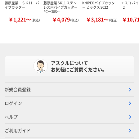
藤原産業 ＳＫ11 パ
藤原産業 SK11 ステン
KNIPEX パイプカッタ
エスコ パ
イプカッター
レス用パイプカッター
ー ビックス 9022
_2
PCー38S…
￥1,221～
￥4,079
￥3,181～
￥10,7
（税込）
（税込）
（税込）
アスクルについて
お気軽にご質問ください。
新規会員登録
ログイン
ヘルプ
ご利用ガイド