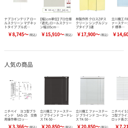
ナプコインテリア ロー
【幅1cm単位】プロ仕様
林製作所 クロスZIPス
立川機工 FI
ルスクリーン マグネッ
「遮光」ロールスクリー
クリーン シングルジッ
ァーステー
トタイプ プル式…
ン幅105cm…
プタイプ 3連
ド 標準…
￥8,745～
￥15,910～
￥17,900～
￥14,6
（税込）
（税込）
（税込）
人気の商品
ニチベイ ヨコ型ブラ
立川機工 ファーステー
立川機工 ファーステー
ニチベイ S
インド SAS-25 交換
ジ ブラインド コードレ
ジ ブラインド コードレ
コ型ブライ
用操作棒（ロッ…
ス TK-50…
ス TK-50…
ロッド長さ
￥3,366～
￥20,850～
￥20,850～
￥7,2
（税込）
（税込）
（税込）