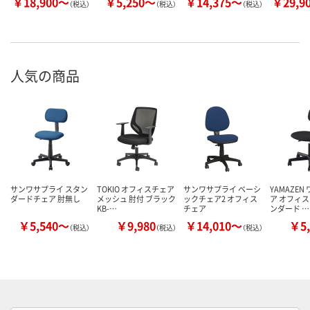
￥18,900～
￥5,250～
￥14,375～
￥29,9
（税込）
（税込）
（税込）
人気の商品
サンワサプライ スタン
TOKIO オフィスチェア
サンワサプライ ベーシ
YAMAZEN
ダードチェア 肘無し
メッシュ 肘付 ブラック
ックチェア2 オフィス
ア オフィス
KB-…
チェア
ンダード …
￥5,540～
￥9,980
￥14,010～
￥5,
（税込）
（税込）
（税込）