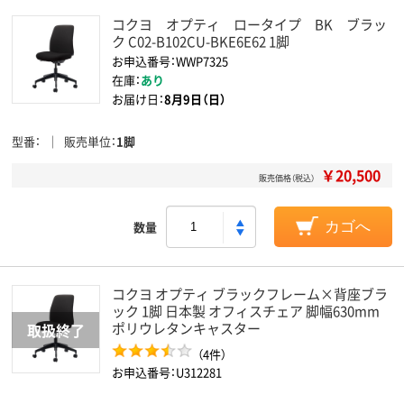
コクヨ オプティ ロータイプ BK ブラッ
ク C02-B102CU-BKE6E62 1脚
お申込番号：WWP7325
在庫：
あり
お届け日：
8月9日（日）
型番
販売単位
1脚
￥20,500
販売価格（税込）
数量
カゴへ
コクヨ オプティ ブラックフレーム×背座ブラ
ック 1脚 日本製 オフィスチェア 脚幅630mm
ポリウレタンキャスター
（4件）
お申込番号：U312281