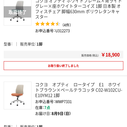
コクヨ オプティ ホワイトフレーム×背ライト
グレー×座ホワイトターコイズ 1脚 日本製 オ
フィスチェア 脚幅630mm ポリウレタンキャ
スター
（4件）
お申込番号：U312273
型番
販売単位
1脚
￥18,900
販売価格（税込）
お取り扱い終了しました
コクヨ オプティ ロータイプ E1 ホワイ
トブラウン×ペールテラコッタ C02-W102CU-
E10YM12 1脚
お申込番号：WWP7331
在庫：
7点
お届け日：
8月9日（日）
型番
販売単位
1脚