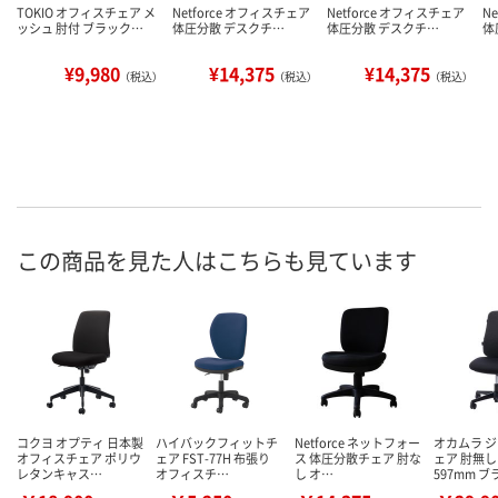
TOKIO オフィスチェア メ
Netforce オフィスチェア
Netforce オフィスチェア
N
ッシュ 肘付 ブラック…
体圧分散 デスクチ…
体圧分散 デスクチ…
体
¥9,980
¥14,375
¥14,375
（税込）
（税込）
（税込）
この商品を見た人はこちらも見ています
コクヨ オプティ 日本製
ハイバックフィットチ
Netforce ネットフォー
オカムラ 
オフィスチェア ポリウ
ェア FST-77H 布張り
ス 体圧分散チェア 肘な
ェア 肘無し
レタンキャス…
オフィスチ…
し オ…
597mm 