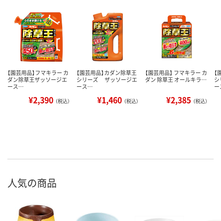
【園芸用品】フマキラー カ
【園芸用品】カダン除草王
【園芸用品】 フマキラー カ
【
ダン除草王ザッソージエ
シリーズ ザッソージエ
ダン 除草王 オールキラ…
シ
ース…
ース…
ー
¥2,390
¥1,460
¥2,385
（税込）
（税込）
（税込）
人気の商品