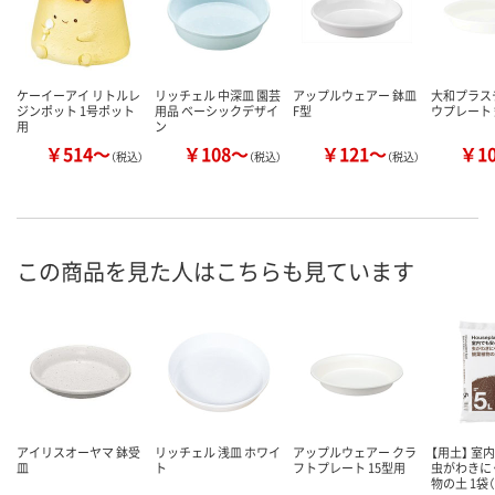
ケーイーアイ リトルレ
リッチェル 中深皿 園芸
アップルウェアー 鉢皿
大和プラス
ジンポット 1号ポット
用品 ベーシックデザイ
F型
ウプレート 
用
ン
￥514～
￥108～
￥121～
￥1
（税込）
（税込）
（税込）
この商品を見た人はこちらも見ています
アイリスオーヤマ 鉢受
リッチェル 浅皿 ホワイ
アップルウェアー クラ
【用土】 室
皿
ト
フトプレート 15型用
虫がわきに
物の土 1袋