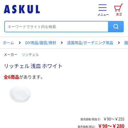
カゴ
メニュー
ホーム
DIY用品/園芸/資材
造園用品/ガーデニング用品
園
メーカー
リッチェル
リッチェル 浅皿 ホワイト
全6商品
があります。
￥90～￥255
販売価格（税抜き）
￥98
～
￥280
販売価格（税込）