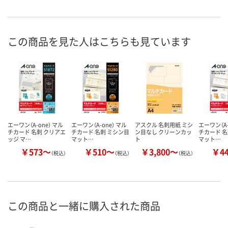
この商品を見た人はこちらも見ています
エーワン（A-one） マル
エーワン（A-one） マル
アスクル 名刺用紙 ミシ
エーワン（A-
チカード 名刺 クリアエ
チカード 名刺 ミシン目
ン目なし クリーンカッ
チカード 名
ッジ マ…
マット…
ト
マット…
￥573～
￥510～
￥3,800～
￥4
（税込）
（税込）
（税込）
この商品と一緒に購入された商品