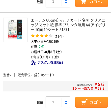
数量
カゴへ
エーワン（A-one）マルチカード 名刺 クリアエ
ッジ マット紙 標準 プリンタ兼用 A4 アイボリ
ー 10面 10シート 51871
（11件）
お申込番号：802199
在庫：
2点
お届け日：
8月8日（土）
お急ぎ便：
8月7日（金）
アスクル在庫商品
型番
販売単位
1袋（10シート）
￥573
販売価格（税込）
1シートあたり ￥57.3
数量
カゴへ