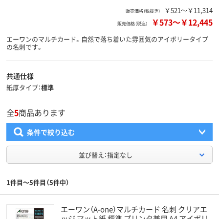
￥521～￥11,314
販売価格（税抜き）
￥573
～
￥12,445
販売価格（税込）
エーワンのマルチカード。自然で落ち着いた雰囲気のアイボリータイプ
の名刺です。
共通仕様
紙厚タイプ
標準
全
5
商品あります
条件で絞り込む
並び替え：指定なし
1件目～5件目（5件中）
エーワン（A-one）マルチカード 名刺 クリアエ
ッジ マット紙 標準 プリンタ兼用 A4 アイボリ