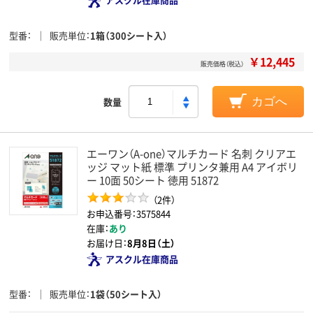
型番
販売単位
1箱（300シート入）
￥12,445
販売価格（税込）
数量
カゴへ
エーワン（A-one）マルチカード 名刺 クリアエ
ッジ マット紙 標準 プリンタ兼用 A4 アイボリ
ー 10面 50シート 徳用 51872
（2件）
お申込番号：3575844
在庫：
あり
お届け日：
8月8日（土）
アスクル在庫商品
型番
販売単位
1袋（50シート入）