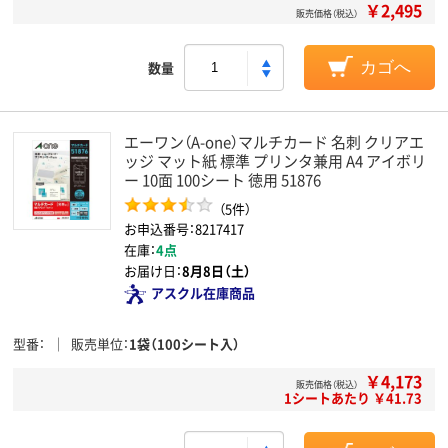
￥2,495
販売価格（税込）
数量
カゴへ
エーワン（A-one）マルチカード 名刺 クリアエ
ッジ マット紙 標準 プリンタ兼用 A4 アイボリ
ー 10面 100シート 徳用 51876
（5件）
お申込番号：8217417
在庫：
4点
お届け日：
8月8日（土）
アスクル在庫商品
型番
販売単位
1袋（100シート入）
￥4,173
販売価格（税込）
1シートあたり ￥41.73