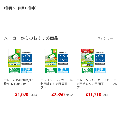
1件目～5件目（5件中）
メーカーからのおすすめ商品
スポンサー
エレコム 名刺/標準/120
エレコム マルチカード 名
エレコム マルチカード 名
エ
枚/白 MT-JMN1W…
刺用紙 ミシン目 両面
刺用紙 ミシン目 両面
枚
プ…
プ…
¥1,020
¥2,850
¥11,210
（税込）
（税込）
（税込）