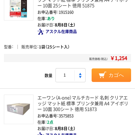
ー 10面 25シート 徳用 51875
お申込番号：1915160
在庫：
あり
お届け日：
8月8日（土）
アスクル在庫商品
型番
販売単位
1袋（25シート入）
￥1,254
販売価格（税込）
数量
カゴへ
エーワン（A-one）マルチカード 名刺 クリアエ
ッジ マット紙 標準 プリンタ兼用 A4 アイボリ
ー 10面 300シート 徳用 51873
お申込番号：3575853
在庫：
2点
お届け日：
8月8日（土）
アスクル在庫商品