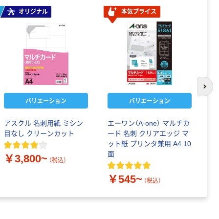
オリジナル
本気プライス
次の
バリエーション
バリエーション
アスクル 名刺用紙 ミシン
エーワン（A-one） マルチカ
コ
目なし クリーンカット
ード 名刺 クリアエッジ マ
名
ット紙 プリンタ兼用 A4 10
面
￥3,800~
￥
（税込）
￥545~
（税込）