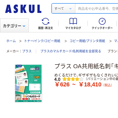
すべて
カテゴリー
履歴・再注文
マイカタログ
クイックオーダー
ホーム
トナー/インク/コピー用紙
コピー用紙/プリンタ用紙
マ
メーカー
プラス
プラスのマルチカード/名刺用紙を全部見る
ブラン
プラス OA共用紙名刺「キ
めくるだけで、ギザギザもなくきれいに
レビュー
4.0
（バリエーション中の最
￥626
~
￥18,410
（税込）