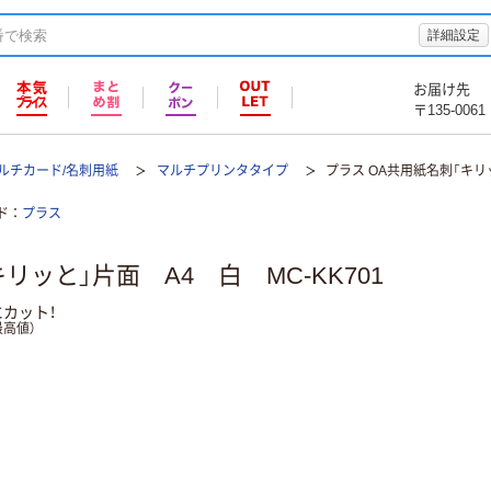
詳細設定
お届け先
〒135-0061
ルチカード/名刺用紙
マルチプリンタタイプ
プラス OA共用紙名刺「キリッ
ド
プラス
リッと」片面 A4 白 MC-KK701
カット！
高値）