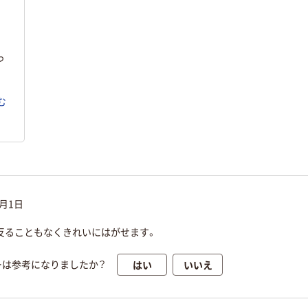
っ
む
5月1日
反ることもなくきれいにはがせます。
はい
いいえ
ーは参考になりましたか？