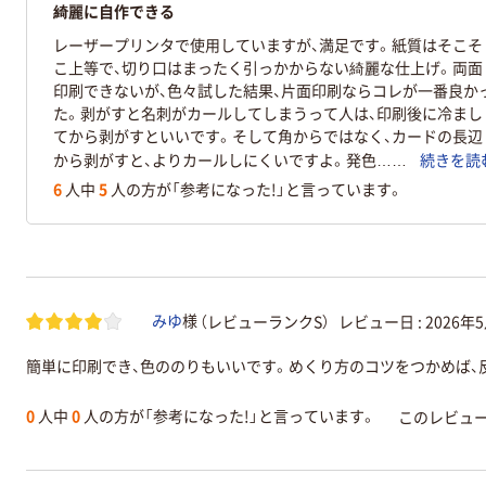
綺麗に自作できる
レーザープリンタで使用していますが、満足です。紙質はそこそ
こ上等で、切り口はまったく引っかからない綺麗な仕上げ。両面
印刷できないが、色々試した結果、片面印刷ならコレが一番良か
た。剥がすと名刺がカールしてしまうって人は、印刷後に冷まし
てから剥がすといいです。そして角からではなく、カードの長辺
から剥がすと、よりカールしにくいですよ。発色……
続きを読
6
人中
5
人の方が「参考になった!」と言っています。
（レビューランクS）
レビュー日 :
2026年
みゆ
様
簡単に印刷でき、色ののりもいいです。めくり方のコツをつかめば、
0
人中
0
人の方が「参考になった!」と言っています。
このレビュ