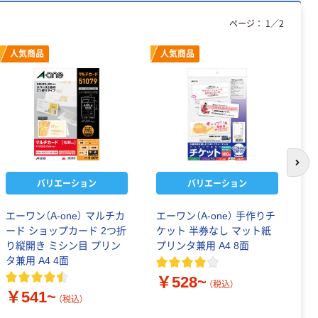
ページ：
1
／
2
人気商品
人気商品
次の
バリエーション
バリエーション
エーワン（A-one） マルチカ
エーワン（A-one） 手作りチ
名
ード ショップカード 2つ折
ケット 半券なし マット紙
リ
り縦開き ミシン目 プリン
プリンタ兼用 A4 8面
J
タ兼用 A4 4面
￥528~
￥
（税込）
￥541~
（税込）