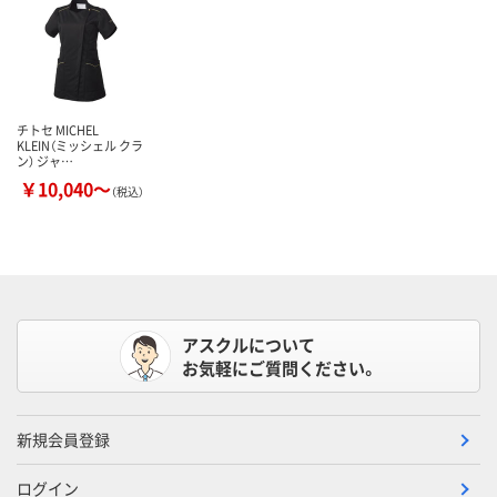
チトセ MICHEL
KLEIN（ミッシェル クラ
ン） ジャ…
￥10,040～
（税込）
アスクルについて
お気軽にご質問ください。
新規会員登録
ログイン