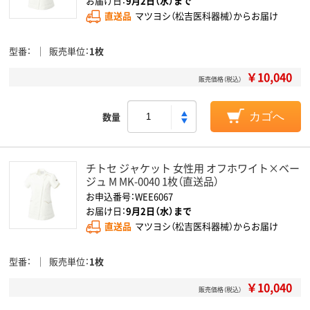
お届け日：
9月2日（水）まで
直送品
マツヨシ（松吉医科器械）からお届け
型番
販売単位
1枚
￥10,040
販売価格（税込）
数量
カゴへ
チトセ ジャケット 女性用 オフホワイト×ベー
ジュ M MK-0040 1枚（直送品）
お申込番号：WEE6067
お届け日：
9月2日（水）まで
直送品
マツヨシ（松吉医科器械）からお届け
型番
販売単位
1枚
￥10,040
販売価格（税込）