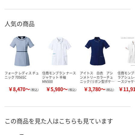
人気の商品
フォーク レディス チュ
住商モンブラン ナース
アイトス 白衣 アシ
住商モンブ
ニック 7056SC
ジャケット 半袖
ンメトリーカラーチュ
ラアシュレ
MN500
ニック（リボン型ポケ…
ースジャケ
￥8,470～
￥5,980～
￥3,780～
￥11,9
（税込）
（税込）
（税込）
この商品を見た人はこちらも見ています