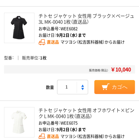
チトセ ジャケット 女性用 ブラック×ベージュ
3L MK-0040 1枚（直送品）
お申込番号：WEE6082
お届け日：
9月2日（水）まで
直送品
マツヨシ（松吉医科器械）からお届け
型番
販売単位
1枚
￥10,040
販売価格（税込）
数量
カゴへ
チトセ ジャケット 女性用 オフホワイト×ピン
ク L MK-0040 1枚（直送品）
お申込番号：WEE6075
お届け日：
9月2日（水）まで
直送品
マツヨシ（松吉医科器械）からお届け