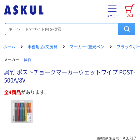
カゴ
メニュー
ホーム
事務用品/文房具
マーカー・蛍光ペン
ブラックボ
メーカー
呉竹
呉竹 ポストチョークマーカーウェットワイプ POST-
500A/8V
全4商品
があります。
￥2,817
販売価格（税抜き）