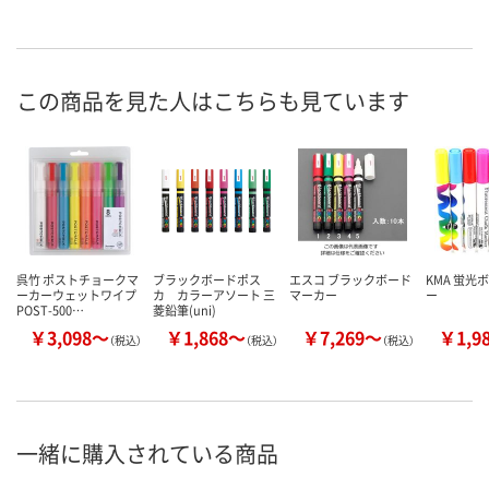
この商品を見た人はこちらも見ています
呉竹 ポストチョークマ
ブラックボードポス
エスコ ブラックボード
KMA 蛍光
ーカーウェットワイプ
カ カラーアソート 三
マーカー
ー
POST-500…
菱鉛筆(uni)
￥3,098～
￥1,868～
￥7,269～
￥1,9
（税込）
（税込）
（税込）
一緒に購入されている商品