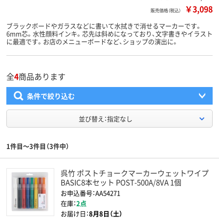
￥3,098
販売価格（税込）
ブラックボードやガラスなどに書いて水拭きで消せるマーカーです。
6mm芯。水性顔料インキ。芯先は斜めになっており、文字書きやイラスト
に最適です。お店のメニューボードなど、ショップの演出に。
全
4
商品あります
条件で絞り込む
並び替え：指定なし
1件目～3件目（3件中）
呉竹 ポストチョークマーカーウェットワイプ
BASIC8本セット POST-500A/8VA 1個
お申込番号：AA54271
在庫：
2点
お届け日：
8月8日（土）