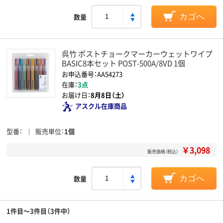
数量
カゴへ
呉竹 ポストチョークマーカーウェットワイプ
BASIC8本セット POST-500A/8VD 1個
お申込番号：AA54273
在庫：
3点
お届け日：
8月8日（土）
アスクル在庫商品
型番
販売単位
1個
￥3,098
販売価格（税込）
数量
カゴへ
1件目～3件目（3件中）