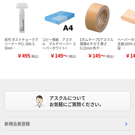
呉竹 ポストチョークク
コピー用紙 アスク
【ガムテープ】アスクル
ペーパータオ
リーナー PCL-50A-S
ル マルチペーパー ス
現場のチカラ 厚さ
生紙100％ 2
50ml…
ーパーホワイト+
0.22mm 布テ…
証 …
￥495
￥149～
￥145～
￥1
（税込）
（税込）
（税込）
アスクルについて
お気軽にご質問ください。
新規会員登録