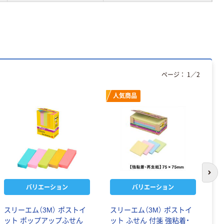
ページ：
1
／
2
人気商品
次の
バリエーション
バリエーション
スリーエム（3M） ポストイ
スリーエム（3M） ポストイ
ス
ット ポップアップふせん
ット ふせん 付箋 強粘着・
ッ