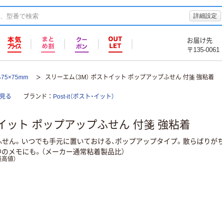
詳細設定
お届け先
〒135-0061
75×75mm
スリーエム（3M） ポストイット ポップアップふせん 付箋 強粘着
部見る
ブランド
Post-it（ポスト・イット）
トイット ポップアップふせん 付箋 強粘着
ふせん。いつでも手元に置いておける、ポップアップタイプ。散らばりが
のメモにも。（メーカー通常粘着製品比）
高値）