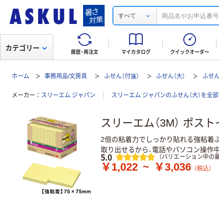
すべて
カテゴリー
履歴・再注文
マイカタログ
クイックオーダー
ホーム
事務用品/文房具
ふせん（付箋）
ふせん（大）
ふせん
メーカー
スリーエム ジャパン
スリーエム ジャパンのふせん（大）を全
スリーエム（3M） ポス
2倍の粘着力でしっかり貼れる強粘着
取り出せるから、電話やパソコン操作中
レビュー
5.0
（バリエーション中の最
￥1,022
~
￥3,036
（税込）