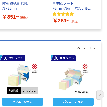
付箋 強粘着 詰替用
再生紙 ノート
付
75×25mm
75mm×75mm パステルカ
7
ラー
￥851~
￥
（税込）
￥289~
（税込）
ページ：
1
／
2
オリジナル
オリジナル
次の
バリエーション
バリエーション