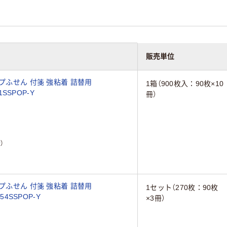
販売単位
プふせん 付箋 強粘着 詰替用
1箱（900枚入：90枚×10
1SSPOP-Y
冊）
）
プふせん 付箋 強粘着 詰替用
1セット（270枚：90枚
4SSPOP-Y
×3冊）