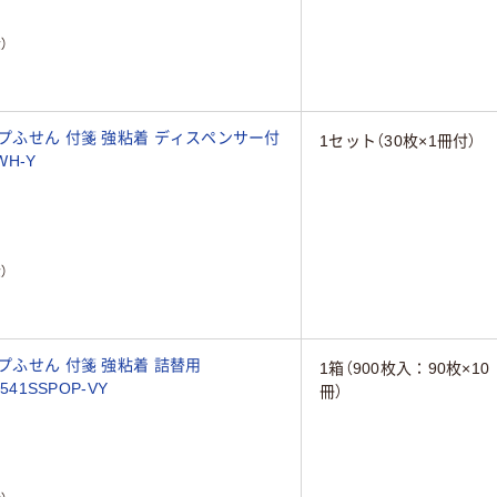
）
ップふせん 付箋 強粘着 ディスペンサー付
1セット（30枚×1冊付）
WH-Y
）
プふせん 付箋 強粘着 詰替用
1箱（900枚入：90枚×10
41SSPOP-VY
冊）