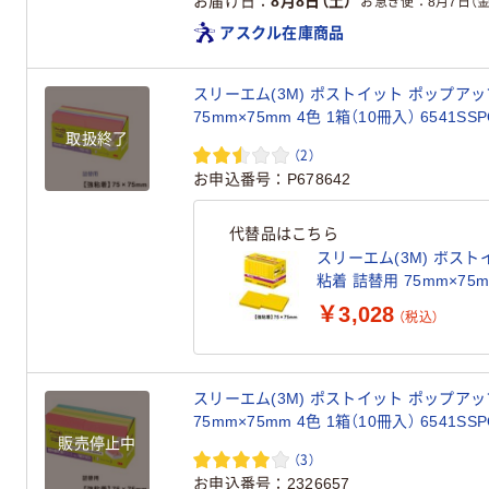
お届け日
8月8日（土）
お急ぎ便
8月7日（金
アスクル在庫商品
スリーエム(3M) ポストイット ポップアッ
75mm×75mm 4色 1箱（10冊入） 6541SSP
取扱終了
（2）
お申込番号
P678642
代替品はこちら
スリーエム(3M) ポスト
粘着 詰替用 75mm×75
6541SSPOP-VY
￥3,028
（税込）
スリーエム(3M) ポストイット ポップアッ
75mm×75mm 4色 1箱（10冊入） 6541SSP
販売停止中
（3）
お申込番号
2326657