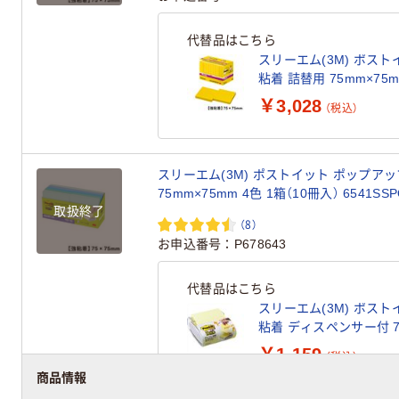
代替品はこちら
スリーエム(3M) ポスト
粘着 詰替用 75mm×75
6541SSPOP-VY
￥3,028
（税込）
スリーエム(3M) ポストイット ポップアッ
75mm×75mm 4色 1箱（10冊入） 6541SSP
取扱終了
（8）
お申込番号
P678643
代替品はこちら
スリーエム(3M) ポスト
粘着 ディスペンサー付 7
WD330-WH-Y
￥1,159
（税込）
商品情報