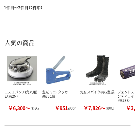
1件目～2件目（2件中）
人気の商品
エスコ パンチ(角丸用)
豊光 ミニ・タッカー
丸五 スパイク8枚2型 黒
ジェントス G
EA762MF
#635 1個
ンディライ
池37SB …
￥6,300～
￥951
￥7,826～
￥3,
（税込）
（税込）
（税込）