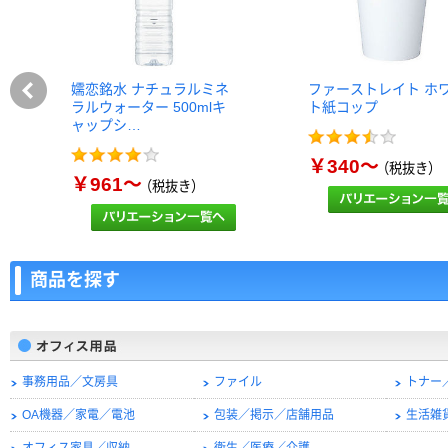
嬬恋銘水 ナチュラルミネ
ファーストレイト ホ
ラルウォーター 500mlキ
ト紙コップ
ャップシ…
￥340～
（税抜き）
￥961～
（税抜き）
商品を探す
事務用品／文房具
ファイル
トナー
OA機器／家電／電池
包装／掲示／店舗用品
生活雑