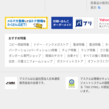
医薬品の販売
表示
おすすめ特集
コピー用紙特集
トナー・インクメガストア
電卓特集
電池特集
タ
パーテーション(パーティション)特集
チェア特集
ラック特集
ゴミ箱
ダンボール専門ショップ
現場のチカラ
台車ナビ
すべての働く現場
白衣・介護ユニフォームショップ
ポストイットストア
オフィスづくり
アスクルは公益社団法人日本通信
アスクルは情報セキュ
販売協会の会員です。
ジメントシステムの国
る「ISO 27001」の
います。