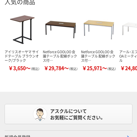
人気の商品
アイリスオーヤマ サイ
Netforce GOOLOO 会
Netforce GOOLOO 会
アール・エ
ドテーブル ブラウンオ
議テーブル 配線ボック
議テーブル 配線ボック
OAミーテ
ーク/ブラック
ス付…
ス付…
ル
￥3,650～
￥29,784～
￥25,971～
￥24,8
（税込）
（税込）
（税込）
アスクルについて
お気軽にご質問ください。