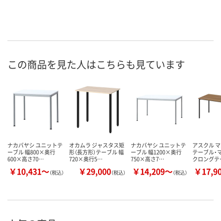
この商品を見た人はこちらも見ています
ナカバヤシ ユニットテ
オカムラ ジャスタス矩
ナカバヤシ ユニットテ
アスクル 
ーブル 幅800×奥行
形（長方形）テーブル 幅
ーブル 幅1200×奥行
テーブル・
600×高さ70…
720×奥行5…
750×高さ7…
クロングテ
￥10,431～
￥29,000
￥14,209～
￥17,9
（税込）
（税込）
（税込）