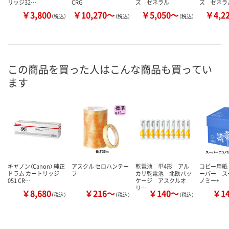
リッジ32…
CRG
ズ ゼネラル
ズ ゼネラ
￥3,800
￥10,270～
￥5,050～
￥4,2
（税込）
（税込）
（税込）
この商品を買った人はこんな商品も買ってい
ます
キヤノン（Canon） 純正
アスクル セロハンテー
乾電池 単4形 アル
コピー用紙
ドラム カートリッジ
プ
カリ乾電池 北欧パッ
ーパー ス
051 CR…
ケージ アスクルオ
ノミー+
リ…
￥8,680
￥216～
￥140～
￥1
（税込）
（税込）
（税込）