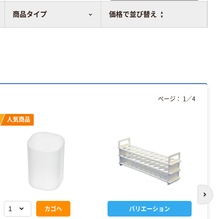
比較表に追加
商品タイプ
価格で並び替え
ページ：
1
／
4
人気商品
次の
カゴへ
バリエーション