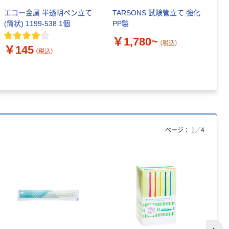
エコー金属 半透明ペン立て
TARSONS 試験管立て 強化
t
(筒状) 1199-538 1個
PP製
ス
イ
￥1,780~
（税込）
￥145
￥
（税込）
ページ：
1
／
4