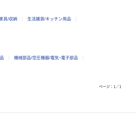
家具/収納
生活雑貨/キッチン用品
品
機械部品/空圧機器/電気・電子部品
ページ：
1
／
1