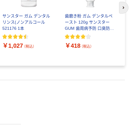
次の
サンスター ガム デンタル
歯磨き粉 ガム デンタルペ
サ
リンス(ノンアルコール
ースト 120g サンスター
プ
521176 1本
GUM 歯周病予防 口臭防止
高濃度フッ素 虫歯予防
￥
￥1,027
￥418
（税込）
（税込）