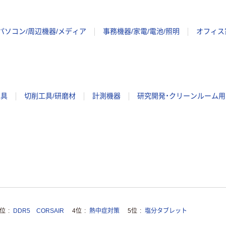
パソコン/周辺機器/メディア
事務機器/家電/電池/照明
オフィス
工具
切削工具/研磨材
計測機器
研究開発・クリーンルーム用
3位
DDR5 CORSAIR
4位
熱中症対策
5位
塩分タブレット