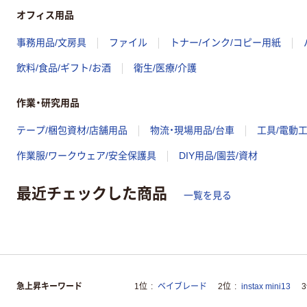
オフィス用品
事務用品/文房具
ファイル
トナー/インク/コピー用紙
飲料/食品/ギフト/お酒
衛生/医療/介護
作業・研究用品
テープ/梱包資材/店舗用品
物流・現場用品/台車
工具/電動
作業服/ワークウェア/安全保護具
DIY用品/園芸/資材
最近チェックした商品
一覧を見る
急上昇キーワード
1位
ベイブレード
2位
instax mini13