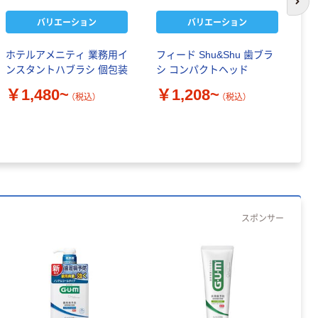
次の
バリエーション
バリエーション
ホテルアメニティ 業務用イ
フィード Shu&Shu 歯ブラ
ホ
ンスタントハブラシ 個包装
シ コンパクトヘッド
ッ
ト
￥1,480~
￥1,208~
（税込）
（税込）
￥
スポンサー