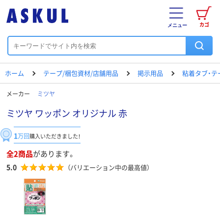
カゴ
メニュー
ホーム
テープ/梱包資材/店舗用品
掲示用品
粘着タブ・テ
メーカー
ミツヤ
ミツヤ ワッポン オリジナル 赤
1
万回
購入いただきました！
全2商品
があります。
5.0
（バリエーション中の最高値）