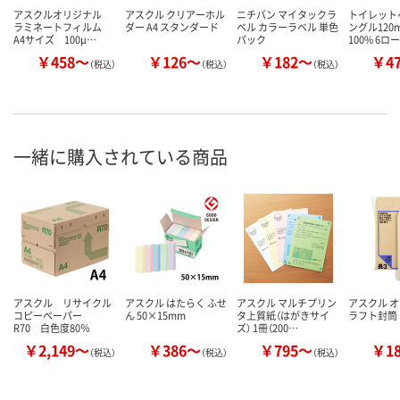
アスクルオリジナル
アスクル クリアーホル
ニチバン マイタックラ
トイレット
ラミネートフィルム
ダー A4 スタンダード
ベル カラーラベル 単色
ングル120
A4サイズ 100μ…
パック
100% 6ロ
￥458～
￥126～
￥182～
￥4
（税込）
（税込）
（税込）
一緒に購入されている商品
アスクル リサイクル
アスクル はたらく ふせ
アスクル マルチプリン
アスクル 
コピーペーパー
ん 50×15mm
タ上質紙（はがきサイ
ラフト封筒
R70 白色度80％
ズ） 1冊（200…
￥2,149～
￥386～
￥795～
￥1
（税込）
（税込）
（税込）