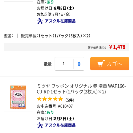
在庫：
あり
お届け日：
8月8日（土）
お急ぎ便：
8月7日（金）
アスクル在庫商品
型番
販売単位
1セット（1パック（5枚入）×2）
￥1,478
販売価格（税込）
数量
カゴへ
ミツヤ ワッポン オリジナル 赤 増量 WAP166-
CJ-RD 1セット(1パック(2枚入)×2)
（5件）
お申込番号：A610407
在庫：
あり
お届け日：
8月8日（土）
アスクル在庫商品