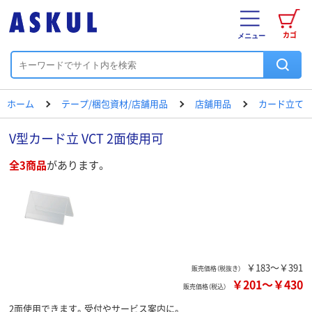
カゴ
メニュー
ホーム
テープ/梱包資材/店舗用品
店舗用品
カード立て
V型カード立 VCT 2面使用可
全3商品
があります。
￥183～￥391
販売価格（税抜き）
￥201
～
￥430
販売価格（税込）
2面使用できます。受付やサービス案内に。