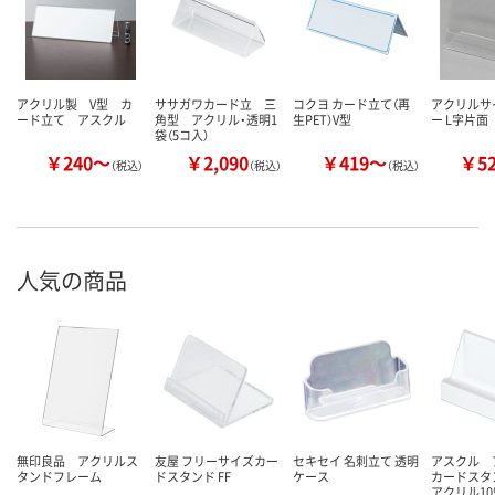
アクリル製 V型 カ
ササガワカード立 三
コクヨ カード立て（再
アクリルサ
ード立て アスクル
角型 アクリル・透明1
生PET）V型
ー L字片面
袋（5コ入）
￥240～
￥2,090
￥419～
￥5
（税込）
（税込）
（税込）
人気の商品
無印良品 アクリルス
友屋 フリーサイズカー
セキセイ 名刺立て 透明
アスクル 
タンドフレーム
ドスタンド FF
ケース
カードスタ
アクリル1