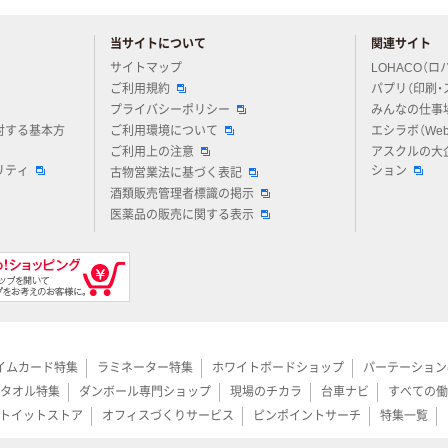
当サイトについて
関連サイト
アスクルについてお気軽にご質問ください
サイトマップ
LOHACO（ロ
ご利用規約
パプリ（印刷・
プライバシーポリシー
みんなの仕事
対する基本方
ご利用環境について
エシラボ（We
ご利用上の注意
アスクルの大
リティ
ション
古物営業法に基づく表記
酒類販売管理者標識の掲示
医薬品の販売に関する表示
イムカード特集
ラミネーター特集
ホワイトボードショップ
パーテーション
タオル特集
ダンボール専門ショップ
現場のチカラ
台車ナビ
すべての働
トイットストア
オフィスづくりサービス
ピンポイントサーチ
特集一覧