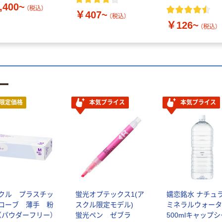
,400~
（税込）
￥407~
（税込）
￥126~
（税込）
ー
限定価格
本気プライス
本気プライス
クル プラスチッ
蛍光オプテックス1(ア
嬬恋銘水 ナチュ
ローブ 薄手 粉
スクル限定モデル)
ミネラルウォータ
（パウダーフリー）
蛍光ペン ゼブラ
500mlキャップ