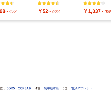
付き／2Lラベル
10本
98~
￥52~
￥1,037~
（税込）
（税込）
（税込
3位
DDR5 CORSAIR
4位
熱中症対策
5位
塩分タブレット