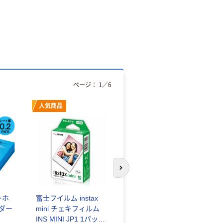
ページ：
1
／
6
人気商品
オリジナル
次のスライドへ
ーホ
富士フイルム instax
ゴミ袋 エコノミータ
ンダー
mini チェキフィルム
イプ 乳白半透明 高密
INS MINI JP1 1パック
度タイプ 詰替用 バイ