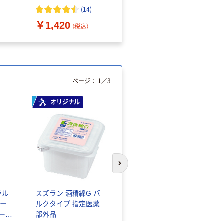
（10枚入り）
オマス素材10％配合
(
14
)
￥1,420
￥616~
（税込）
（税込）
ページ：
1
／
3
オリジナル
人気商品
次のスライドへ
ラル
スズラン 酒精綿G バ
サントリー 天然水 ミ
ー
ルクタイプ 指定医薬
ネラルウォーター ペ
シール
部外品
ットボトル