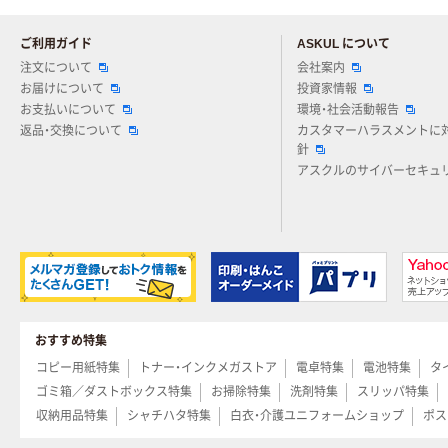
ご利用ガイド
ASKUL について
注文について
会社案内
お届けについて
投資家情報
お支払いについて
環境・社会活動報告
返品・交換について
カスタマーハラスメントに
針
アスクルのサイバーセキュ
おすすめ特集
コピー用紙特集
トナー・インクメガストア
電卓特集
電池特集
タ
ゴミ箱／ダストボックス特集
お掃除特集
洗剤特集
スリッパ特集
収納用品特集
シャチハタ特集
白衣・介護ユニフォームショップ
ポス