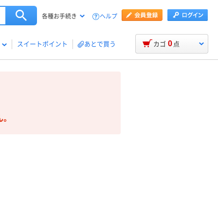
ヘルプ
各種お手続き
0
スイートポイント
あとで買う
カゴ
点
ん。