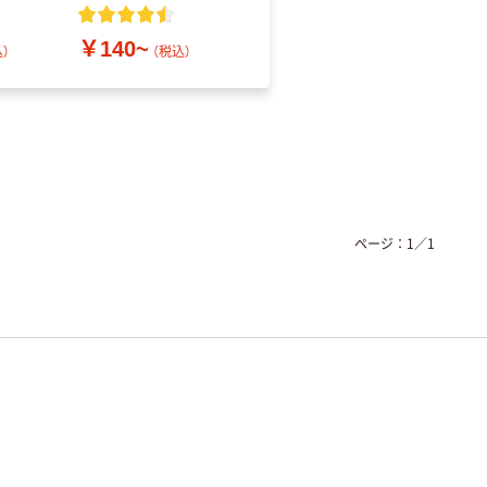
レス
￥140~
￥686~
）
（税込）
（税込）
ページ：
1
／
1